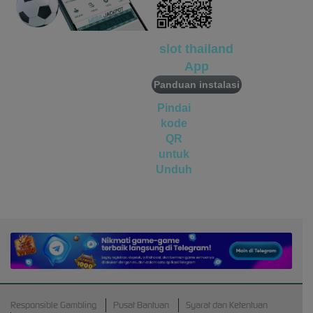
vs20fruitswx
miste****0
IDR
4,520,000.00
slot thailand
vs20olympx
App
Panduan instalasi
Pindai
kode
QR
untuk
Unduh
Android
APK
Responsible Gambling
Pusat Bantuan
Syarat dan Ketentuan