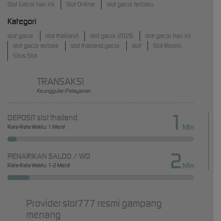
Slot Gacor hari ini
Slot Online
slot gacor terbaru
Kategori
slot gacor
slot thailand
slot gacor 2026
slot gacor hari ini
slot gacor terbaik
slot thailand gacor
slot
Slot Resmi
Situs Slot
TRANSAKSI
Keunggulan Pelayanan
1
DEPOSIT slot thailand
Min
Rata-Rata Waktu: 1 Menit
2
PENARIKAN SALDO / WD
Min
Rata-Rata Waktu: 1-2 Menit
Provider slot777 resmi gampang
menang