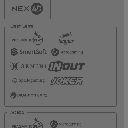
Crash Game
Arcade