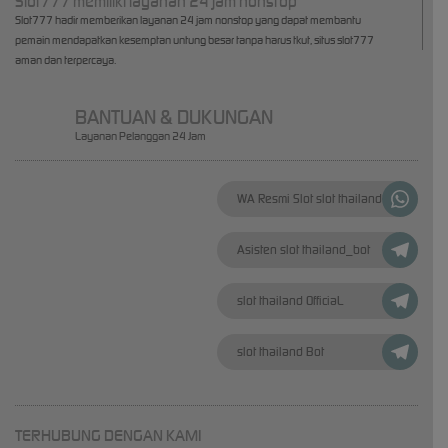
Slot777 memiliki layanan 24 jam nonstop
Slot777 hadir memberikan layanan 24 jam nonstop yang dapat membantu
pemain mendapatkan kesemptan untung besar tanpa harus tkut, situs slot777
aman dan terpercaya.
BANTUAN & DUKUNGAN
Layanan Pelanggan 24 Jam
WA Resmi Slot slot thailand
Asisten slot thailand_bot
slot thailand OfficiaL
slot thailand Bot
TERHUBUNG DENGAN KAMI