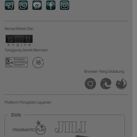
Bersertifikasi Dari
Tanggung Jawab Bermain
Browser Yang Didukung
Platform Penyedia Layanan
Slots