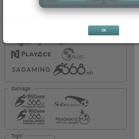
OK
Olahraga
Togel