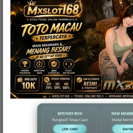
MYSTERY BOX
NEW MEMBE
Rungkad? Tetap Cuan
Modal Memb
Live Casino
LIVE CHAT
DAFTA