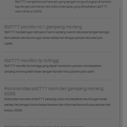
Slot777 menjadi tempat bermain yang sangat menguntungkan di tambah
lagi dengan permainan slot online terlengkap yang dihadirakan slot777
resmi di tahun 2026.
Slot777 provider no.1 gampang menang
Slot777 menjadi agen slot gacor hari ini sedang viral di indonesia dengan berbgai
kemudahan dan keuntungan besar setiap hari dengan jackpot ratuusan juta
rupiah,.
Slot777 memilikir rtp tertinggi
Slot777 memiliki rtp tertinggi yang dapat membantu pemain mendapatkan
peluang menang lebih besar dengan tips dan trick puluhan juta rupiah.
Rekomendasi slot777 resmi dan gampang menang
2026
Kesemptan bermain di slot777 peluang untuk mendapatkan keuntungan besar
ssetiap hari dengan bonus besar-besaran dan informasi bonus khusus pemain slot
terbaru 2026.