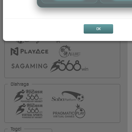
OK
Olahraga
Togel