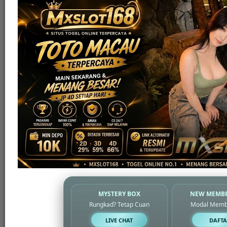
MYSTERY BOX
NEW MEMBE
Rungkad? Tetap Cuan
Modal Memb
Live Casino
LIVE CHAT
DAFTA