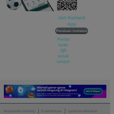
vs20fruitswx
miste****0
IDR
4,520,000.00
slot thailand
vs20olympx
App
Panduan instalasi
Pindai
kode
QR
untuk
Unduh
Android
APK
Responsible Gambling
Pusat Bantuan
Syarat dan Ketentuan