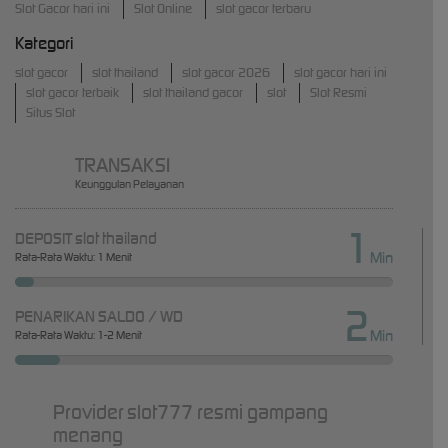
Slot Gacor hari ini
Slot Online
slot gacor terbaru
Kategori
slot gacor
slot thailand
slot gacor 2026
slot gacor hari ini
slot gacor terbaik
slot thailand gacor
slot
Slot Resmi
Situs Slot
TRANSAKSI
Keunggulan Pelayanan
1
DEPOSIT slot thailand
Min
Rata-Rata Waktu: 1 Menit
2
PENARIKAN SALDO / WD
Min
Rata-Rata Waktu: 1-2 Menit
Provider slot777 resmi gampang
menang