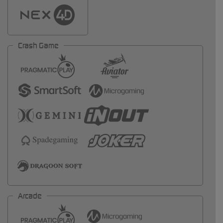
Crash Game
Arcade