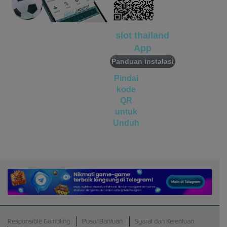
vs20fruitswx
miste****0
IDR
4,520,000.00
slot thailand
vs20olympx
App
Panduan instalasi
Pindai
kode
QR
untuk
Unduh
Android
APK
Responsible Gambling
Pusat Bantuan
Syarat dan Ketentuan