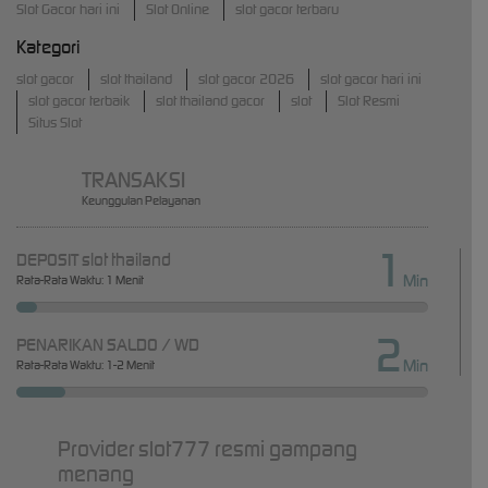
Slot Gacor hari ini
Slot Online
slot gacor terbaru
Kategori
slot gacor
slot thailand
slot gacor 2026
slot gacor hari ini
slot gacor terbaik
slot thailand gacor
slot
Slot Resmi
Situs Slot
TRANSAKSI
Keunggulan Pelayanan
1
DEPOSIT slot thailand
Min
Rata-Rata Waktu: 1 Menit
2
PENARIKAN SALDO / WD
Min
Rata-Rata Waktu: 1-2 Menit
Provider slot777 resmi gampang
menang