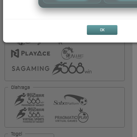
OK
Olahraga
Togel