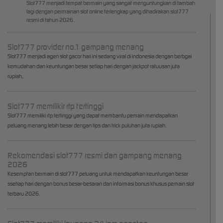
Slot777 menjadi tempat bermain yang sangat menguntungkan di tambah
lagi dengan permainan slot online terlengkap yang dihadirakan slot777
resmi di tahun 2026.
Slot777 provider no.1 gampang menang
Slot777 menjadi agen slot gacor hari ini sedang viral di indonesia dengan berbgai
kemudahan dan keuntungan besar setiap hari dengan jackpot ratuusan juta
rupiah,.
Slot777 memilikir rtp tertinggi
Slot777 memiliki rtp tertinggi yang dapat membantu pemain mendapatkan
peluang menang lebih besar dengan tips dan trick puluhan juta rupiah.
Rekomendasi slot777 resmi dan gampang menang
2026
Kesemptan bermain di slot777 peluang untuk mendapatkan keuntungan besar
ssetiap hari dengan bonus besar-besaran dan informasi bonus khusus pemain slot
terbaru 2026.