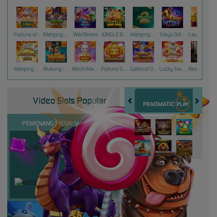
Fortune of Olympus
Mahjong Wins 3 – Black Scatter
Wild Beans
JUNGLE BANG BANG
Mahjong Ways 2
Tokyo Drift Nitro
Laughing Buddha Nexus
Mahjong Ways
Wukong - Black Scatter
Mochi Mania 1000
Fortune Gems
Gates of Olympus Super Scatter
Lucky Twins Nexus
Nexus Tombstone RIP
Video Slots Popular
PEMENANG MESIN SLOT
miste****0
IDR
15,047,200.00
vs20fruitswx
ma****5
IDR
9,253,200.00
vs20starlightx
vsteadf****1
IDR
8,998,000.00