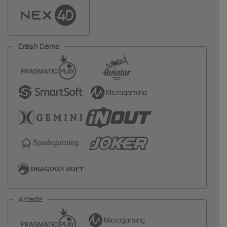
Crash Game
Arcade