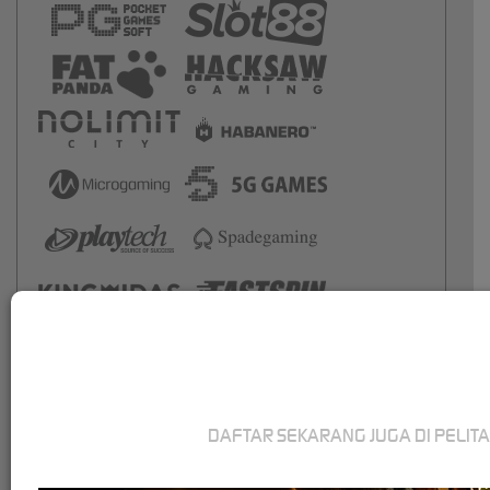
DAFTAR SEKARANG JUGA DI PELIT