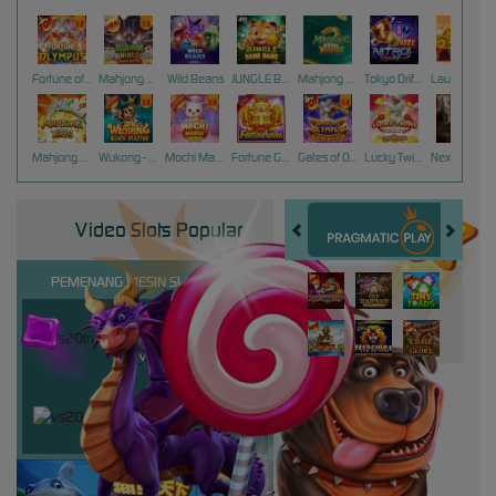
Fortune of Olympus
Mahjong Wins 3 – Black Scatter
Wild Beans
JUNGLE BANG BANG
Mahjong Ways 2
Tokyo Drift Nitro
Laughing Buddha Nexus
Mahjong Ways
Wukong - Black Scatter
Mochi Mania 1000
Fortune Gems
Gates of Olympus Super Scatter
Lucky Twins Nexus
Nexus Tombstone RIP
Video Slots Popular
PEMENANG MESIN SLOT
miste****0
IDR
15,047,200.00
vs20fruitswx
ma****5
IDR
9,253,200.00
vs20starlightx
vsteadf****1
IDR
8,998,000.00