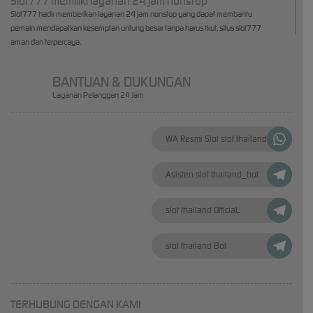
Slot777 memiliki layanan 24 jam nonstop
Slot777 hadir memberikan layanan 24 jam nonstop yang dapat membantu
pemain mendapatkan kesemptan untung besar tanpa harus tkut, situs slot777
aman dan terpercaya.
BANTUAN & DUKUNGAN
Layanan Pelanggan 24 Jam
WA Resmi Slot slot thailand
Asisten slot thailand_bot
slot thailand OfficiaL
slot thailand Bot
TERHUBUNG DENGAN KAMI