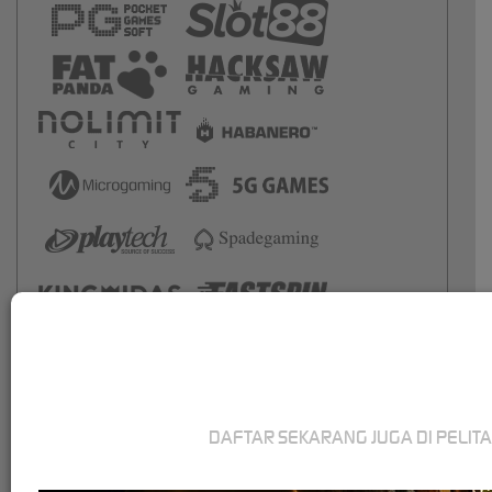
DAFTAR SEKARANG JUGA DI PELIT