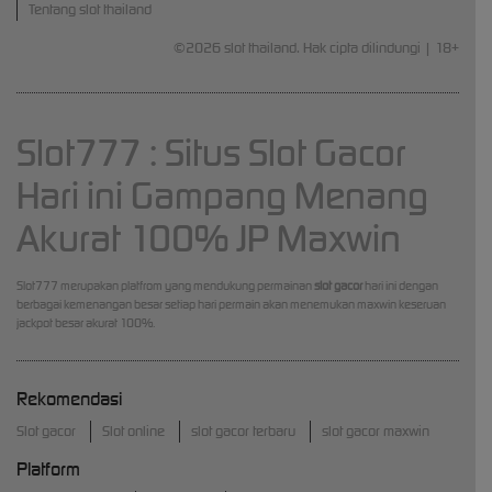
Tentang slot thailand
©2026 slot thailand. Hak cipta dilindungi | 18+
Slot777 : Situs Slot Gacor
Hari ini Gampang Menang
Akurat 100% JP Maxwin
Slot777 merupakan platfrom yang mendukung permainan
slot gacor
hari ini dengan
berbagai kemenangan besar setiap hari permain akan menemukan maxwin keseruan
jackpot besar akurat 100%.
Rekomendasi
Slot gacor
Slot online
slot gacor terbaru
slot gacor maxwin
Platform