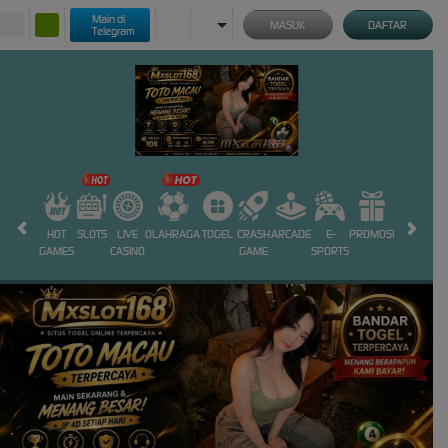
Main di
MASUK
DAFTAR
Telegram
HOT
SLOTS
LIVE
OLAHRAGA
TOGEL
CRASH
ARCADE
E-
PROMOSI
GAMES
CASINO
GAME
SPORTS