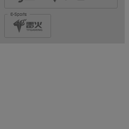
E-Sports