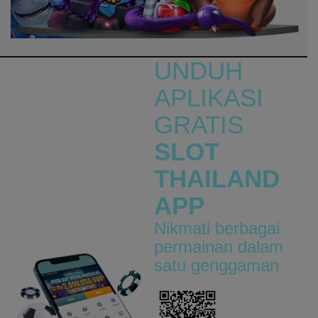
vswaysbandit
ans****a
IDR
6,998,600.00
vs20olympgate
UNDUH
rydhos****e
APLIKASI
IDR
6,989,400.00
GRATIS
vswaysmahwblck
SLOT
miste****0
IDR
6,784,500.00
THAILAND
vs20gatotx
APP
be****7
IDR
6,724,500.00
Nikmati berbagai
vs20stararx
permainan dalam
be****7
satu genggaman
IDR
6,592,400.00
vs20fruitswx
sco****9
IDR
5,941,200.00