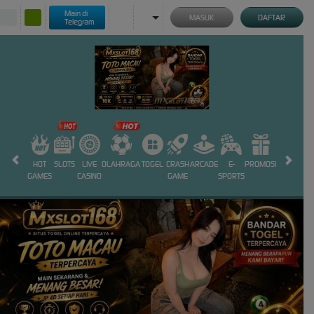
Main di
MASUK
DAFTAR
Telegram
HOT
SLOTS
LIVE
OLAHRAGA
TOGEL
CRASH
ARCADE
E-
PROMOSI
GAMES
CASINO
GAME
SPORTS