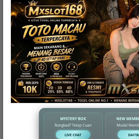
MYSTERY BOX
NEW MEMBE
Rungkad? Tetap Cuan
Modal Memb
Live Casino
LIVE CHAT
DAFTA