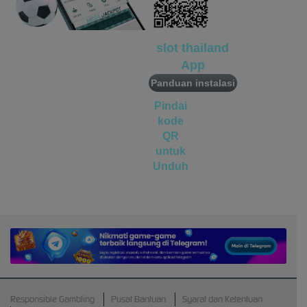
vs20fruitswx
miste****0
IDR
4,520,000.00
slot thailand
vs20olympx
App
Panduan instalasi
Pindai
kode
QR
untuk
Unduh
Android
APK
Responsible Gambling
Pusat Bantuan
Syarat dan Ketentuan