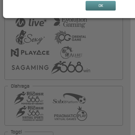
OK
Olahraga
Togel