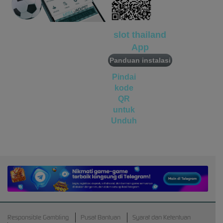
vs20fruitswx
miste****0
IDR
4,520,000.00
slot thailand
vs20olympx
App
Panduan instalasi
Pindai
kode
QR
untuk
Unduh
Android
APK
Responsible Gambling
Pusat Bantuan
Syarat dan Ketentuan