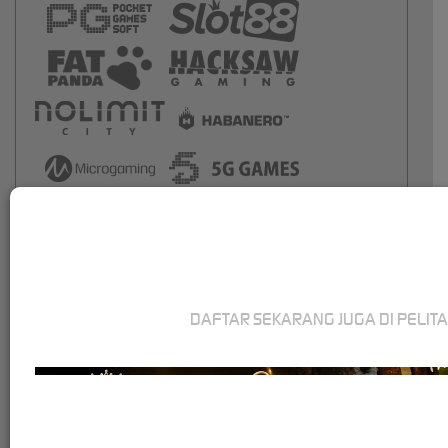
DAFTAR SEKARANG JUGA DI PELIT