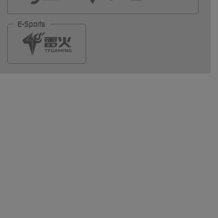
E-Sports