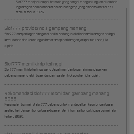
Slot777 menjadi tempat bermain yang sangat menguntungkan di tambah
lagi dengan permainan slot online terlengkap yang dihadirakan slot777
resmi di tahun 2026.
Slot777 provider no.1 gampang menang
Slot777 menjadi agen slot gacor hari ini sedang viral di indonesia dengan berbgai
kemudahan dan keuntungan besar setiap hari dengan jackpot ratuusan juta
rupiah,.
Slot777 memilikir rtp tertinggi
Slot777 memiliki rtp tertinggi yang dapat membantu pemain mendapatkan
peluang menang lebih besar dengan tips dan trick puluhan juta rupiah.
Rekomendasi slot777 resmi dan gampang menang
2026
Kesemptan bermain di slot777 peluang untuk mendapatkan keuntungan besar
ssetiap hari dengan bonus besar-besaran dan informasi bonus khusus pemain slot
terbaru 2026.