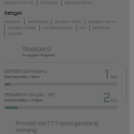
Slot Gacor hari ini
Slot Online
slot gacor terbaru
Kategori
slot gacor
slot thailand
slot gacor 2026
slot gacor hari ini
slot gacor terbaik
slot thailand gacor
slot
Slot Resmi
Situs Slot
TRANSAKSI
Keunggulan Pelayanan
1
DEPOSIT slot thailand
Min
Rata-Rata Waktu: 1 Menit
2
PENARIKAN SALDO / WD
Min
Rata-Rata Waktu: 1-2 Menit
Provider slot777 resmi gampang
menang