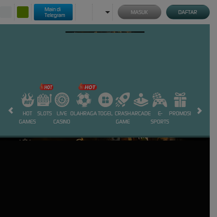
Main di
MASUK
DAFTAR
Telegram
HOT
SLOTS
LIVE
OLAHRAGA
TOGEL
CRASH
ARCADE
E-
PROMOSI
GAMES
CASINO
GAME
SPORTS