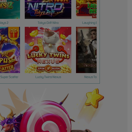
Ways 2
Tokyo Drift Nitro
Laughing Buddha Nexus
Super Scatter
Lucky Twins Nexus
Nexus Tombstone RIP