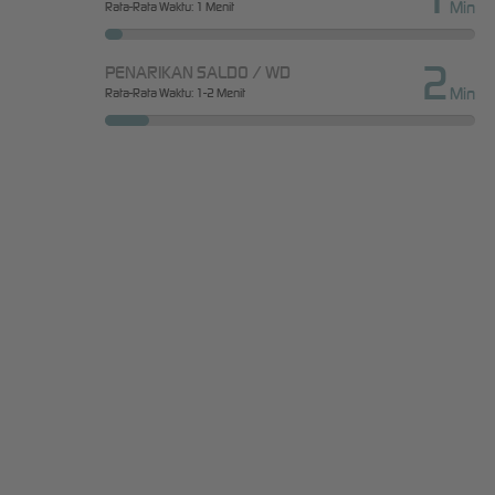
Min
Rata-Rata Waktu: 1 Menit
2
PENARIKAN SALDO / WD
Min
Rata-Rata Waktu: 1-2 Menit