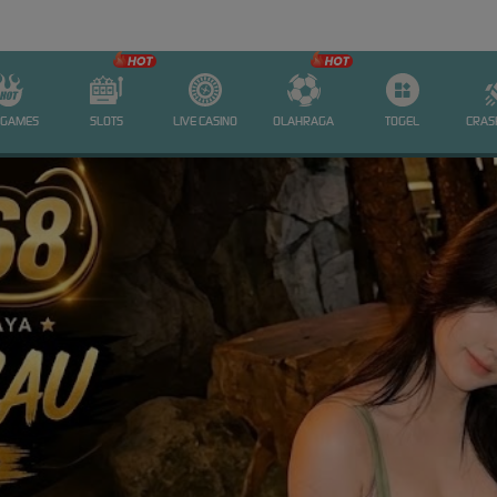
 GAMES
SLOTS
LIVE CASINO
OLAHRAGA
TOGEL
CRAS