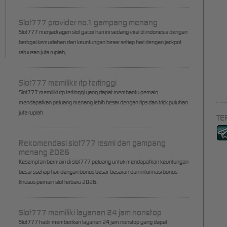
Slot777 provider no.1 gampang menang
Slot777 menjadi agen slot gacor hari ini sedang viral di indonesia dengan
berbgai kemudahan dan keuntungan besar setiap hari dengan jackpot
ratuusan juta rupiah,.
Slot777 memilikir rtp tertinggi
Slot777 memiliki rtp tertinggi yang dapat membantu pemain
mendapatkan peluang menang lebih besar dengan tips dan trick puluhan
juta rupiah.
TE
Rekomendasi slot777 resmi dan gampang
menang 2026
Kesemptan bermain di slot777 peluang untuk mendapatkan keuntungan
besar ssetiap hari dengan bonus besar-besaran dan informasi bonus
khusus pemain slot terbaru 2026.
Slot777 memiliki layanan 24 jam nonstop
Slot777 hadir memberikan layanan 24 jam nonstop yang dapat