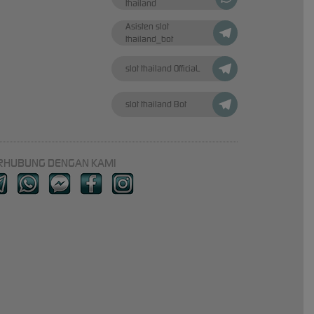
thailand
Asisten slot
thailand_bot
slot thailand OfficiaL
slot thailand Bot
RHUBUNG DENGAN KAMI