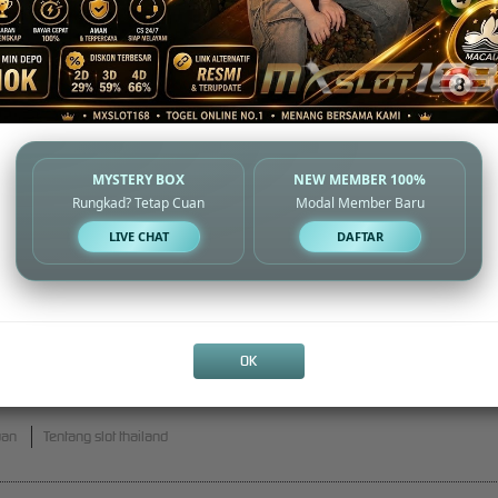
MYSTERY BOX
NEW MEMBER 100%
Rungkad? Tetap Cuan
Modal Member Baru
LIVE CHAT
DAFTAR
OK
uan
Tentang slot thailand