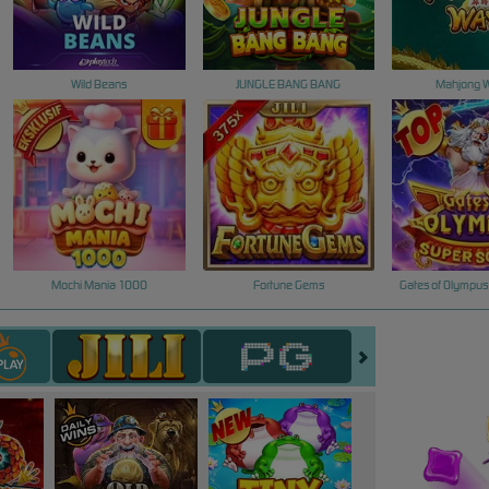
Wild Beans
JUNGLE BANG BANG
Mahjong 
Mochi Mania 1000
Fortune Gems
Gates of Olympus 