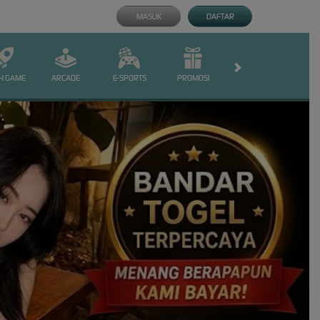
MASUK
DAFTAR
H GAME
ARCADE
E-SPORTS
PROMOSI