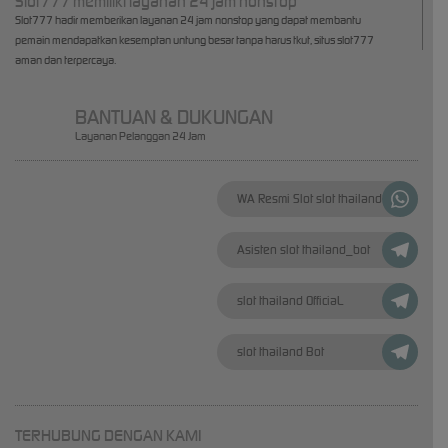
Slot777 memiliki layanan 24 jam nonstop
Slot777 hadir memberikan layanan 24 jam nonstop yang dapat membantu
pemain mendapatkan kesemptan untung besar tanpa harus tkut, situs slot777
aman dan terpercaya.
BANTUAN & DUKUNGAN
Layanan Pelanggan 24 Jam
WA Resmi Slot slot thailand
Asisten slot thailand_bot
slot thailand OfficiaL
slot thailand Bot
TERHUBUNG DENGAN KAMI