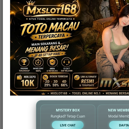
MYSTERY BOX
NEW MEMBE
Rungkad? Tetap Cuan
Modal Memb
Live Casino
LIVE CHAT
DAFTA