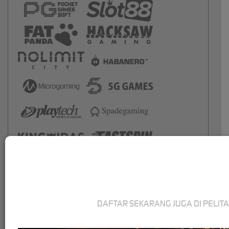
DAFTAR SEKARANG JUGA DI PELIT