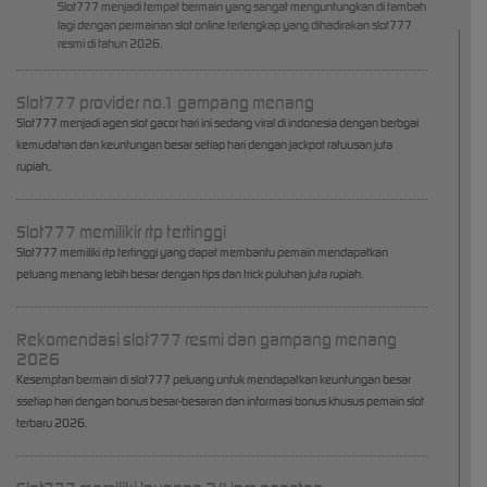
Slot777 menjadi tempat bermain yang sangat menguntungkan di tambah
lagi dengan permainan slot online terlengkap yang dihadirakan slot777
resmi di tahun 2026.
Slot777 provider no.1 gampang menang
Slot777 menjadi agen slot gacor hari ini sedang viral di indonesia dengan berbgai
kemudahan dan keuntungan besar setiap hari dengan jackpot ratuusan juta
rupiah,.
Slot777 memilikir rtp tertinggi
Slot777 memiliki rtp tertinggi yang dapat membantu pemain mendapatkan
peluang menang lebih besar dengan tips dan trick puluhan juta rupiah.
Rekomendasi slot777 resmi dan gampang menang
2026
Kesemptan bermain di slot777 peluang untuk mendapatkan keuntungan besar
ssetiap hari dengan bonus besar-besaran dan informasi bonus khusus pemain slot
terbaru 2026.