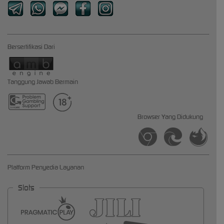
Bersertifikasi Dari
Tanggung Jawab Bermain
Browser Yang Didukung
Platform Penyedia Layanan
Slots