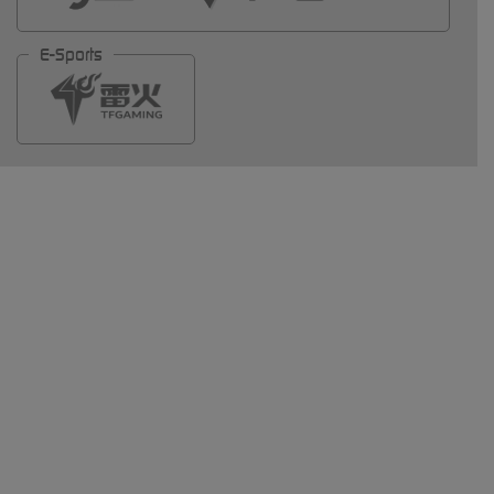
E-Sports