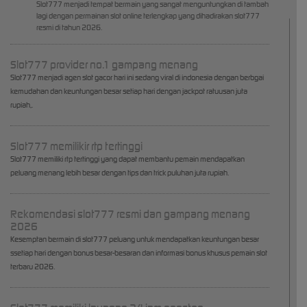
Slot777 menjadi tempat bermain yang sangat menguntungkan di tambah
lagi dengan permainan slot online terlengkap yang dihadirakan slot777
resmi di tahun 2026.
Slot777 provider no.1 gampang menang
Slot777 menjadi agen slot gacor hari ini sedang viral di indonesia dengan berbgai
kemudahan dan keuntungan besar setiap hari dengan jackpot ratuusan juta
rupiah,.
Slot777 memilikir rtp tertinggi
Slot777 memiliki rtp tertinggi yang dapat membantu pemain mendapatkan
peluang menang lebih besar dengan tips dan trick puluhan juta rupiah.
Rekomendasi slot777 resmi dan gampang menang
2026
Kesemptan bermain di slot777 peluang untuk mendapatkan keuntungan besar
ssetiap hari dengan bonus besar-besaran dan informasi bonus khusus pemain slot
terbaru 2026.