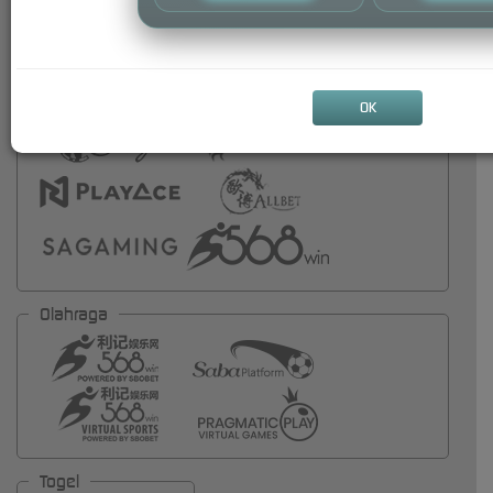
OK
Olahraga
Togel