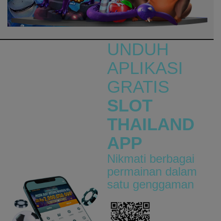
vswaysbandit
ans****a
IDR
6,998,600.00
vs20olympgate
UNDUH
rydhos****e
APLIKASI
IDR
6,989,400.00
GRATIS
vswaysmahwblck
SLOT
miste****0
IDR
6,784,500.00
THAILAND
vs20gatotx
APP
be****7
IDR
6,724,500.00
Nikmati berbagai
vs20stararx
permainan dalam
be****7
satu genggaman
IDR
6,592,400.00
vs20fruitswx
sco****9
IDR
5,941,200.00