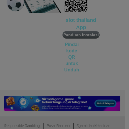
vs20fruitswx
miste****0
IDR
4,520,000.00
slot thailand
vs20olympx
App
Panduan instalasi
Pindai
kode
QR
untuk
Unduh
Android
APK
Responsible Gambling
Pusat Bantuan
Syarat dan Ketentuan