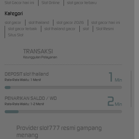
Slot Gacor hari ini
Slot Online
slot gacor terbaru
Kategori
slot gacor
slot thailand
slot gacor 2026
slot gacor hari ini
slot gacor terbaik
slot thailand gacor
slot
Slot Resmi
Situs Slot
TRANSAKSI
Keunggulan Pelayanan
1
DEPOSIT slot thailand
Min
Rata-Rata Waktu: 1 Menit
2
PENARIKAN SALDO / WD
Min
Rata-Rata Waktu: 1-2 Menit
Provider slot777 resmi gampang
menang