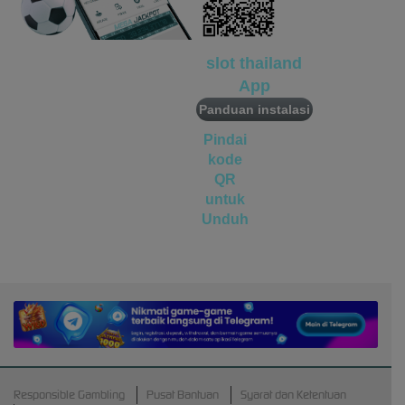
vs20fruitswx
miste****0
IDR
4,520,000.00
slot thailand
vs20olympx
App
Panduan instalasi
Pindai
kode
QR
untuk
Unduh
Android
APK
Responsible Gambling
Pusat Bantuan
Syarat dan Ketentuan