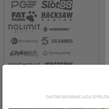
DAFTAR SEKARANG JUGA DI PELIT