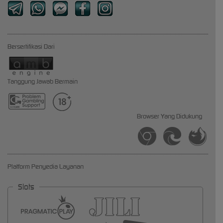
Bersertifikasi Dari
Tanggung Jawab Bermain
Browser Yang Didukung
Platform Penyedia Layanan
Slots