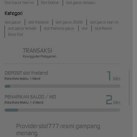
Slot Gacor hari ini
Slot Online
slot gacor terbaru
Kategori
slot gacor
slot thailand
slot gacor 2026
slot gacor hari ini
slot gacor terbaik
slot thailand gacor
slot
Slot Resmi
Situs Slot
TRANSAKSI
Keunggulan Pelayanan
1
DEPOSIT slot thailand
Min
Rata-Rata Waktu: 1 Menit
2
PENARIKAN SALDO / WD
Min
Rata-Rata Waktu: 1-2 Menit
Provider slot777 resmi gampang
menang