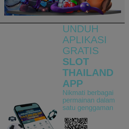
vswaysbandit
ans****a
IDR
6,998,600.00
vs20olympgate
UNDUH
rydhos****e
APLIKASI
IDR
6,989,400.00
GRATIS
vswaysmahwblck
SLOT
miste****0
IDR
6,784,500.00
THAILAND
vs20gatotx
APP
be****7
IDR
6,724,500.00
Nikmati berbagai
vs20stararx
permainan dalam
be****7
satu genggaman
IDR
6,592,400.00
vs20fruitswx
sco****9
IDR
5,941,200.00