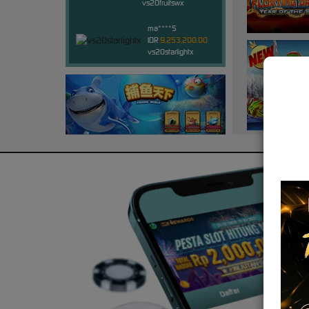
vs20fruitswx
ma****5
IDR
9,253,200.00
vs20starlightx
vsteadf****1
IDR
8,998,000.00
vswaysbandit
ans****a
IDR
6,998,600.00
vs20olympgate
rydhos****e
IDR
6,989,400.00
vswaysmahwblck
miste****0
IDR
6,784,500.00
vs20gatotx
be****7
IDR
6,724,500.00
vs20stararx