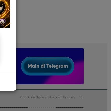
stalasi
©2026 slot thailand. Hak cipta dilindungi | 18+