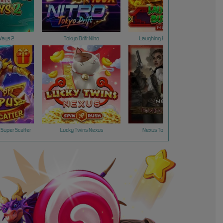
Ways 2
Tokyo Drift Nitro
Laughing Buddha Nexus
Super Scatter
Lucky Twins Nexus
Nexus Tombstone RIP