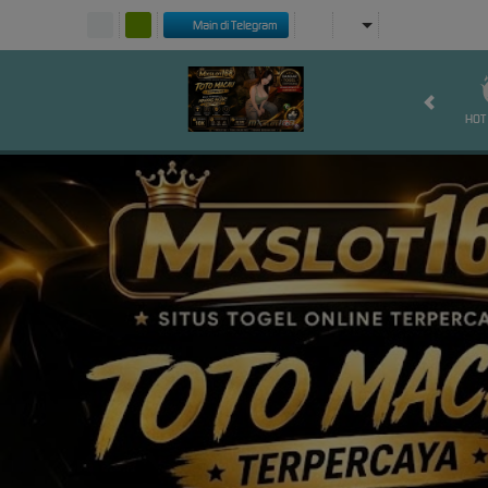
Main di Telegram
HOT