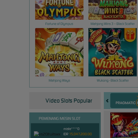
Fortune of Olympus
Mahjong Wins 3 – Black Scatter
Mahjong Ways
Wukong - Black Scatter
Video Slots Popular
PEMENANG MESIN SLOT
miste****0
IDR
15,047,200.00