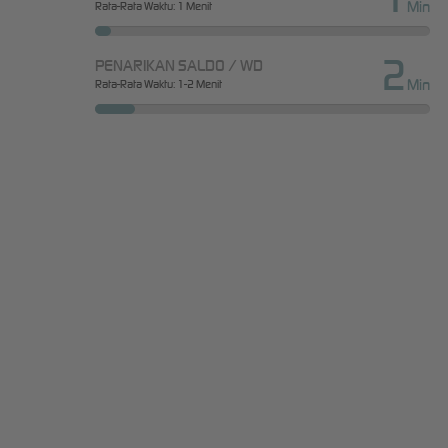
Min
Rata-Rata Waktu: 1 Menit
2
PENARIKAN SALDO / WD
Min
Rata-Rata Waktu: 1-2 Menit