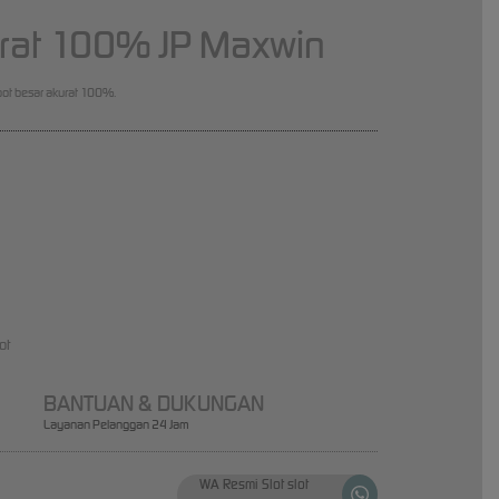
kurat 100% JP Maxwin
ot besar akurat 100%.
ot
BANTUAN & DUKUNGAN
Layanan Pelanggan 24 Jam
WA Resmi Slot slot