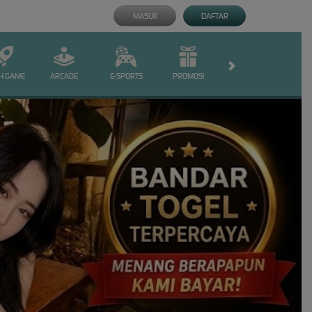
MASUK
DAFTAR
H GAME
ARCADE
E-SPORTS
PROMOSI