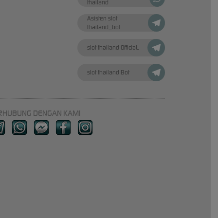
thailand
Asisten slot
thailand_bot
slot thailand OfficiaL
slot thailand Bot
RHUBUNG DENGAN KAMI