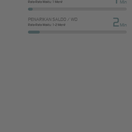
Min
Rata-Rata Waktu: 1 Menit
2
PENARIKAN SALDO / WD
Min
Rata-Rata Waktu: 1-2 Menit