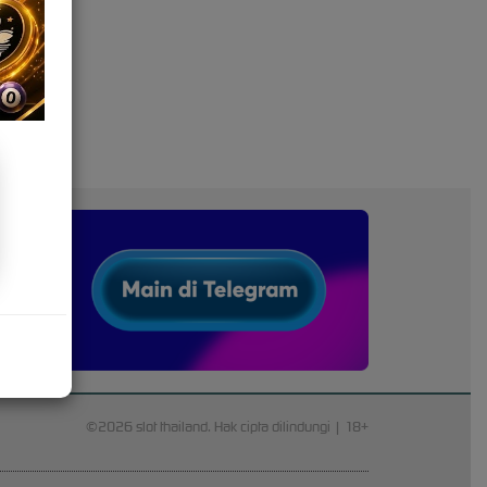
stalasi
©2026 slot thailand. Hak cipta dilindungi | 18+