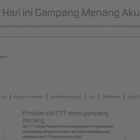
cor Hari ini Gampang Menang A
i dengan berbagai kemenangan besar setiap hari permain akan menemukan maxwin keseruan jackp
xwin
 ini
slot gacor terbaik
slot thailand gacor
slot
Slot Resmi
Situs Sl
Provider slot777 resmi gampang
menang
Slot777 menjadi tempat bermain yang sangat menguntungkan
di tambah lagi dengan permainan slot online terlengkap yang
dihadirakan slot777 resmi di tahun 2026.