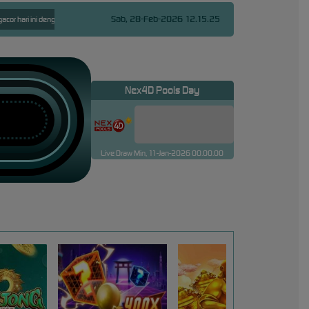
Sab, 28-Feb-2026 12.15.25
ni dengan berbagai kemenangan besar setiap hari permain akan menemukan maxwin keseruan jac
Nex4D Pools Day
Live Draw Min, 11-Jan-2026 00.00.00