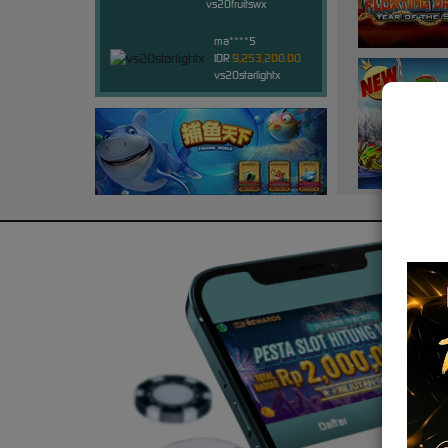
vs20fruitswx
ma****5
IDR
9,253,200.00
vs20starlightx
vsteadf****1
IDR
8,998,000.00
vswaysbandit
ans****a
IDR
6,998,600.00
vs20olympgate
rydhos****e
IDR
6,989,400.00
vswaysmahwblck
miste****0
IDR
6,784,500.00
vs20gatotx
be****7
IDR
6,724,500.00
vs20stararx