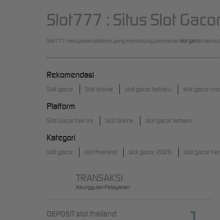
Slot777 : Situs Slot Ga
Slot777 merupakan platfrom yang mendukung permainan
slot gacor
hari in
Rekomendasi
Slot gacor
Slot online
slot gacor terbaru
slot gacor ma
Platform
Slot Gacor hari ini
Slot Online
slot gacor terbaru
Kategori
slot gacor
slot thailand
slot gacor 2026
slot gacor hari
TRANSAKSI
Keunggulan Pelayanan
1
DEPOSIT slot thailand