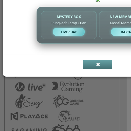
MYSTERY BOX
NEW MEMBE
Rungkad? Tetap Cuan
Modal Memb
LIVE CHAT
DAFTA
Live Casino
OK