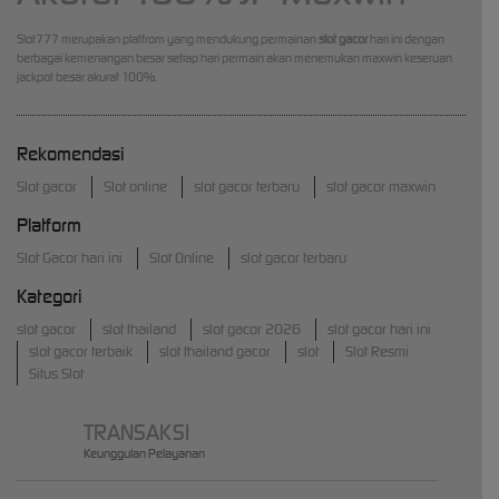
Slot777 merupakan platfrom yang mendukung permainan
slot gacor
hari ini dengan
berbagai kemenangan besar setiap hari permain akan menemukan maxwin keseruan
jackpot besar akurat 100%.
Rekomendasi
Slot gacor
Slot online
slot gacor terbaru
slot gacor maxwin
Platform
Slot Gacor hari ini
Slot Online
slot gacor terbaru
Kategori
slot gacor
slot thailand
slot gacor 2026
slot gacor hari ini
slot gacor terbaik
slot thailand gacor
slot
Slot Resmi
Situs Slot
TRANSAKSI
Keunggulan Pelayanan