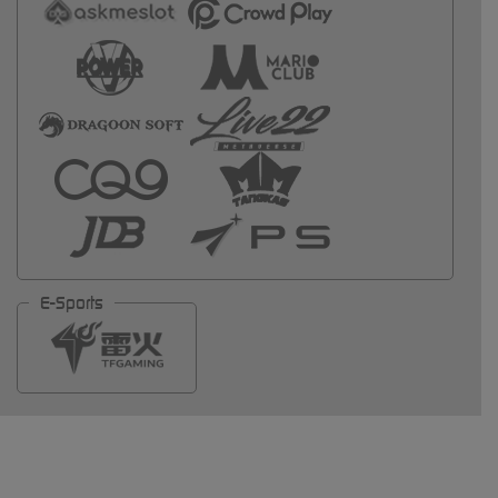
E-Sports