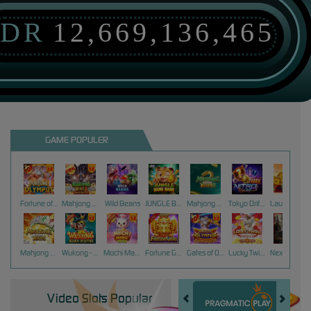
IDR
12,669,136,465
GAME POPULER
Fortune of Olympus
Mahjong Wins 3 – Black Scatter
Wild Beans
JUNGLE BANG BANG
Mahjong Ways 2
Tokyo Drift Nitro
Laughing Buddha Nexus
Mahjong Ways
Wukong - Black Scatter
Mochi Mania 1000
Fortune Gems
Gates of Olympus Super Scatter
Lucky Twins Nexus
Nexus Tombstone RIP
Video Slots Popular