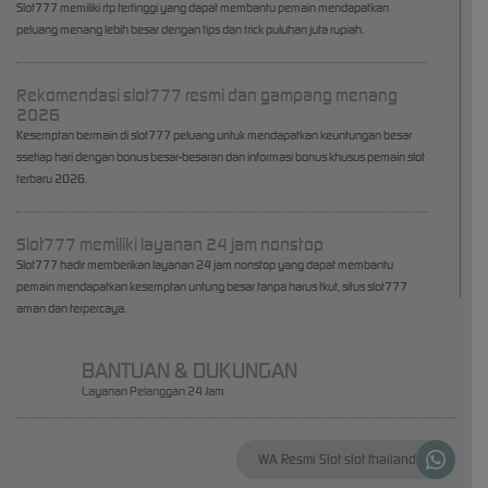
Slot777 memiliki rtp tertinggi yang dapat membantu pemain mendapatkan
peluang menang lebih besar dengan tips dan trick puluhan juta rupiah.
Rekomendasi slot777 resmi dan gampang menang
2026
Kesemptan bermain di slot777 peluang untuk mendapatkan keuntungan besar
ssetiap hari dengan bonus besar-besaran dan informasi bonus khusus pemain slot
terbaru 2026.
Slot777 memiliki layanan 24 jam nonstop
Slot777 hadir memberikan layanan 24 jam nonstop yang dapat membantu
pemain mendapatkan kesemptan untung besar tanpa harus tkut, situs slot777
aman dan terpercaya.
BANTUAN & DUKUNGAN
Layanan Pelanggan 24 Jam
WA Resmi Slot slot thailand