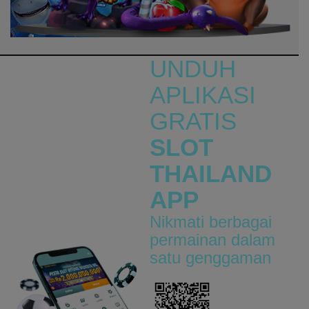
vswaysbandit
ans****a
IDR
6,998,600.00
vs20olympgate
UNDUH
rydhos****e
APLIKASI
IDR
6,989,400.00
GRATIS
vswaysmahwblck
SLOT
miste****0
IDR
6,784,500.00
THAILAND
vs20gatotx
APP
be****7
IDR
6,724,500.00
Nikmati berbagai
vs20stararx
permainan dalam
be****7
satu genggaman
IDR
6,592,400.00
vs20fruitswx
sco****9
IDR
5,941,200.00