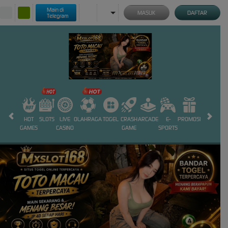
Main di
MASUK
DAFTAR
Telegram
HOT
SLOTS
LIVE
OLAHRAGA
TOGEL
CRASH
ARCADE
E-
PROMOSI
GAMES
CASINO
GAME
SPORTS