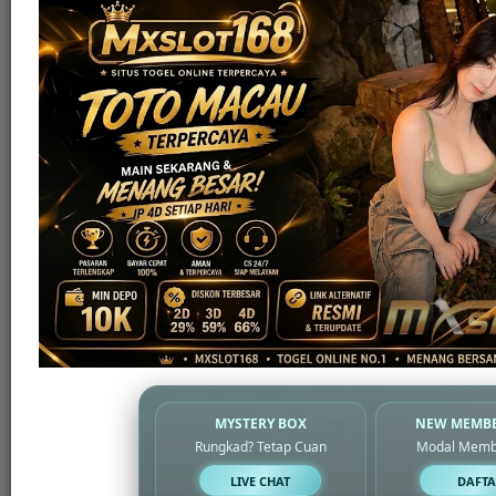
MYSTERY BOX
NEW MEMBE
Rungkad? Tetap Cuan
Modal Memb
Live Casino
LIVE CHAT
DAFTA