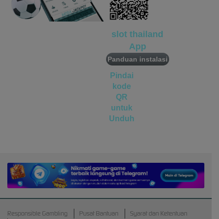
vs20fruitswx
miste****0
IDR
4,520,000.00
slot thailand
vs20olympx
App
Panduan instalasi
Pindai
kode
QR
untuk
Unduh
Android
APK
Responsible Gambling
Pusat Bantuan
Syarat dan Ketentuan