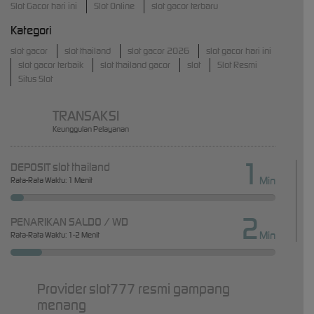
Slot Gacor hari ini
Slot Online
slot gacor terbaru
Kategori
slot gacor
slot thailand
slot gacor 2026
slot gacor hari ini
slot gacor terbaik
slot thailand gacor
slot
Slot Resmi
Situs Slot
TRANSAKSI
Keunggulan Pelayanan
1
DEPOSIT slot thailand
Min
Rata-Rata Waktu: 1 Menit
2
PENARIKAN SALDO / WD
Min
Rata-Rata Waktu: 1-2 Menit
Provider slot777 resmi gampang
menang