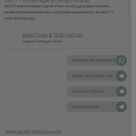
Slot777 memiliki layanan 24 jam nonstop
Slot777 hadir memberikan layanan 24 jam nonstop yang dapat membantu
pemain mendapatkan kesemptan untung besar tanpa harus tkut, situs slot777
aman dan terpercaya.
BANTUAN & DUKUNGAN
Layanan Pelanggan 24 Jam
WA Resmi Slot slot thailand
Asisten slot thailand_bot
slot thailand OfficiaL
slot thailand Bot
TERHUBUNG DENGAN KAMI