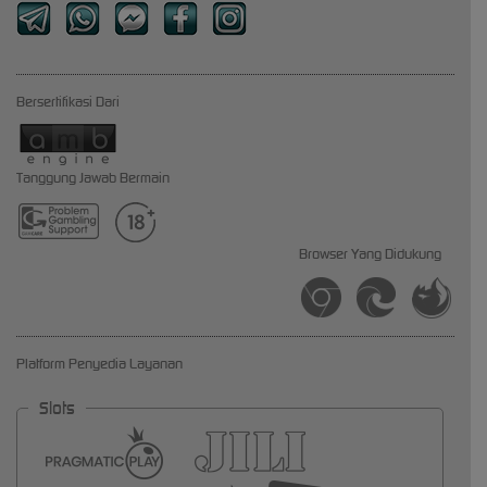
Bersertifikasi Dari
Tanggung Jawab Bermain
Browser Yang Didukung
Platform Penyedia Layanan
Slots