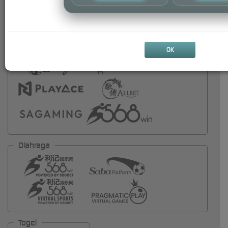
OK
Olahraga
Togel