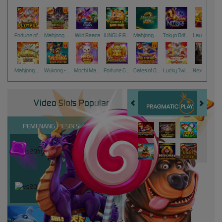
Fortune of Olympus
Mahjong Wins 3 – Black Scatter
Wild Beans
JUNGLE BANG BANG
Mahjong Ways 2
Tokyo Drift Nitro
Laughing Buddha Nexus
Mahjong Ways
Wukong - Black Scatter
Mochi Mania 1000
Fortune Gems
Gates of Olympus Super Scatter
Lucky Twins Nexus
Nexus Tombstone RIP
Video Slots Popular
PEMENANG MESIN SLOT
miste****0
IDR
15,047,200.00
vs20fruitswx
ma****5
IDR
9,253,200.00
vs20starlightx
vsteadf****1
IDR
8,998,000.00