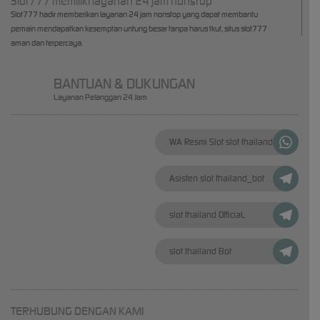
Slot777 memiliki layanan 24 jam nonstop
Slot777 hadir memberikan layanan 24 jam nonstop yang dapat membantu
pemain mendapatkan kesemptan untung besar tanpa harus tkut, situs slot777
aman dan terpercaya.
BANTUAN & DUKUNGAN
Layanan Pelanggan 24 Jam
WA Resmi Slot slot thailand
Asisten slot thailand_bot
slot thailand OfficiaL
slot thailand Bot
TERHUBUNG DENGAN KAMI