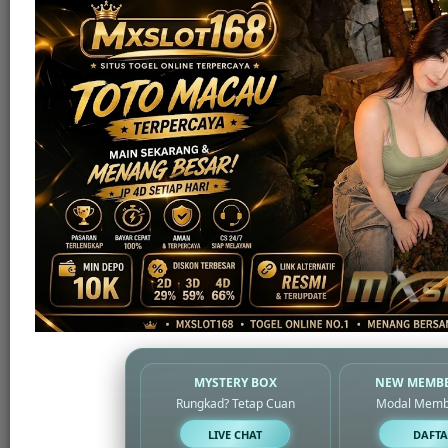
MYSTERY BOX
NEW MEMBE
Rungkad? Tetap Cuan
Modal Memb
Live Casino
LIVE CHAT
DAFTA