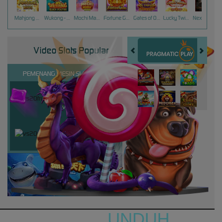
Mahjong Ways
Wukong - Black Scatter
Mochi Mania 1000
Fortune Gems
Gates of Olympus Super Scatter
Lucky Twins Nexus
Nexus Tombstone RIP
Video Slots Popular
PEMENANG MESIN SLOT
miste****0
IDR
15,047,200.00
vs20fruitswx
ma****5
IDR
9,253,200.00
vs20starlightx
vsteadf****1
IDR
8,998,000.00
vswaysbandit
ans****a
IDR
6,998,600.00
vs20olympgate
UNDUH