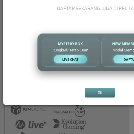
DAFTAR SEKARANG JUGA DI PELIT
MYSTERY BOX
NEW MEMBE
Rungkad? Tetap Cuan
Modal Memb
LIVE CHAT
DAFTA
OK
Live Casino