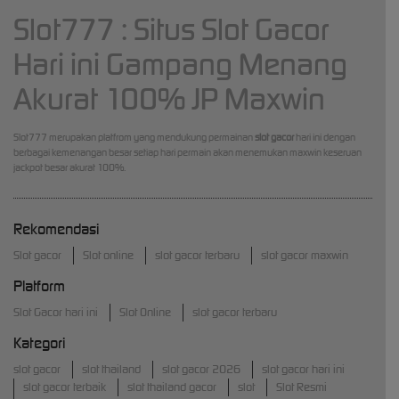
Slot777 : Situs Slot Gacor
Hari ini Gampang Menang
Akurat 100% JP Maxwin
Slot777 merupakan platfrom yang mendukung permainan
slot gacor
hari ini dengan
berbagai kemenangan besar setiap hari permain akan menemukan maxwin keseruan
jackpot besar akurat 100%.
Rekomendasi
Slot gacor
Slot online
slot gacor terbaru
slot gacor maxwin
Platform
Slot Gacor hari ini
Slot Online
slot gacor terbaru
Kategori
slot gacor
slot thailand
slot gacor 2026
slot gacor hari ini
slot gacor terbaik
slot thailand gacor
slot
Slot Resmi