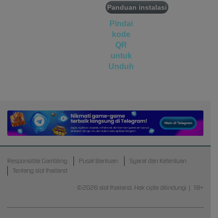
Panduan instalasi
Pindai
kode
QR
untuk
Unduh
Android
APK
Responsible Gambling
Pusat Bantuan
Syarat dan Ketentuan
Tentang slot thailand
©2026 slot thailand. Hak cipta dilindungi | 18+