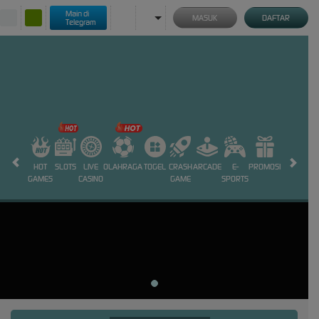
Main di
MASUK
DAFTAR
Telegram
HOT
SLOTS
LIVE
OLAHRAGA
TOGEL
CRASH
ARCADE
E-
PROMOSI
GAMES
CASINO
GAME
SPORTS