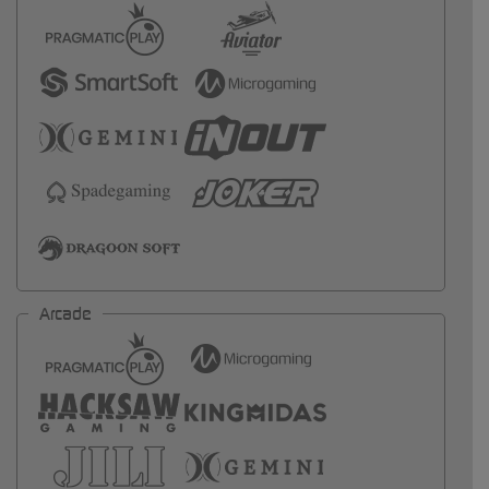
Arcade