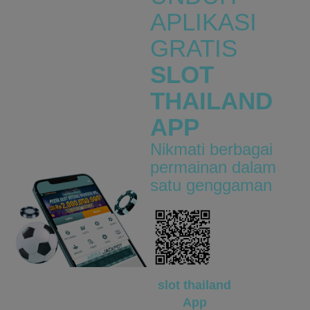
rydhos****e
APLIKASI
IDR
6,989,400.00
GRATIS
vswaysmahwblck
SLOT
miste****0
IDR
6,784,500.00
THAILAND
vs20gatotx
APP
be****7
IDR
6,724,500.00
Nikmati berbagai
vs20stararx
permainan dalam
be****7
satu genggaman
IDR
6,592,400.00
vs20fruitswx
sco****9
IDR
5,941,200.00
vs20fruitswx
miste****0
IDR
4,520,000.00
slot thailand
vs20olympx
App