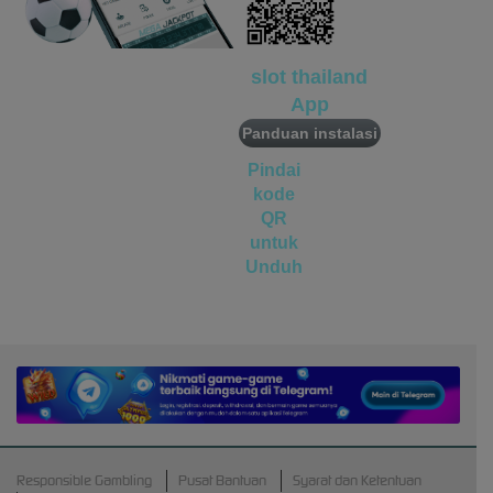
vs20fruitswx
miste****0
IDR
4,520,000.00
slot thailand
vs20olympx
App
Panduan instalasi
Pindai
kode
QR
untuk
Unduh
Android
APK
Responsible Gambling
Pusat Bantuan
Syarat dan Ketentuan