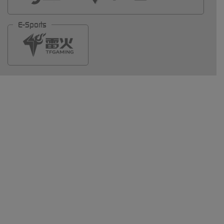
E-Sports