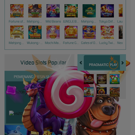
Fortune of Olympus
Mahjong Wins 3 – Black Scatter
Wild Beans
JUNGLE BANG BANG
Mahjong Ways 2
Tokyo Drift Nitro
Laughing Buddha Nexus
Mahjong Ways
Wukong - Black Scatter
Mochi Mania 1000
Fortune Gems
Gates of Olympus Super Scatter
Lucky Twins Nexus
Nexus Tombstone RIP
Video Slots Popular
PEMENANG MESIN SLOT
miste****0
IDR
15,047,200.00
vs20fruitswx
ma****5
IDR
9,253,200.00
vs20starlightx
vsteadf****1
IDR
8,998,000.00