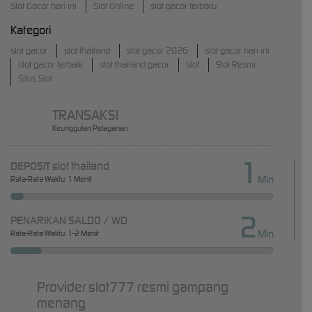
Slot Gacor hari ini
Slot Online
slot gacor terbaru
Kategori
slot gacor
slot thailand
slot gacor 2026
slot gacor hari ini
slot gacor terbaik
slot thailand gacor
slot
Slot Resmi
Situs Slot
TRANSAKSI
Keunggulan Pelayanan
1
DEPOSIT slot thailand
Min
Rata-Rata Waktu: 1 Menit
2
PENARIKAN SALDO / WD
Min
Rata-Rata Waktu: 1-2 Menit
Provider slot777 resmi gampang
menang