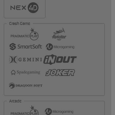
Crash Game
Arcade