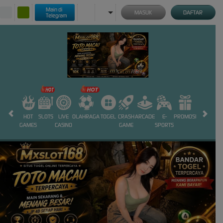
Main di
MASUK
DAFTAR
Telegram
HOT
SLOTS
LIVE
OLAHRAGA
TOGEL
CRASH
ARCADE
E-
PROMOSI
GAMES
CASINO
GAME
SPORTS