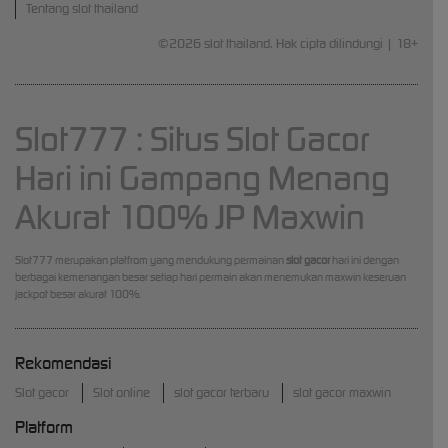
Tentang slot thailand
©2026 slot thailand. Hak cipta dilindungi | 18+
Slot777 : Situs Slot Gacor
Hari ini Gampang Menang
Akurat 100% JP Maxwin
Slot777 merupakan platfrom yang mendukung permainan
slot gacor
hari ini dengan
berbagai kemenangan besar setiap hari permain akan menemukan maxwin keseruan
jackpot besar akurat 100%.
Rekomendasi
Slot gacor
Slot online
slot gacor terbaru
slot gacor maxwin
Platform