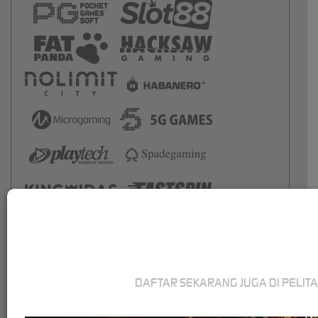
DAFTAR SEKARANG JUGA DI PELIT