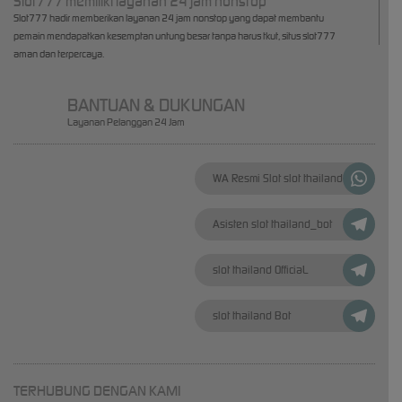
Slot777 memiliki layanan 24 jam nonstop
Slot777 hadir memberikan layanan 24 jam nonstop yang dapat membantu
pemain mendapatkan kesemptan untung besar tanpa harus tkut, situs slot777
aman dan terpercaya.
BANTUAN & DUKUNGAN
Layanan Pelanggan 24 Jam
WA Resmi Slot slot thailand
Asisten slot thailand_bot
slot thailand OfficiaL
slot thailand Bot
TERHUBUNG DENGAN KAMI