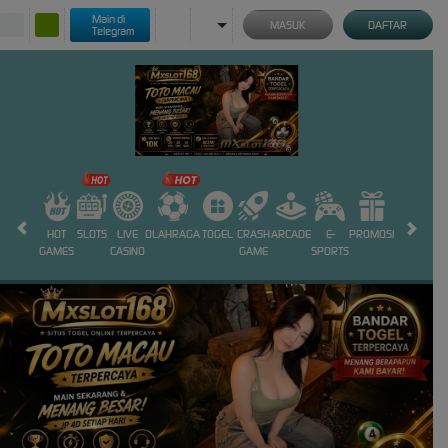
Main di
MASUK
DAFTAR
Telegram
HOT
SLOTS
LIVE
OLAHRAGA
TOGEL
CRASH
ARCADE
E-
PROMOSI
GAMES
CASINO
GAME
SPORTS