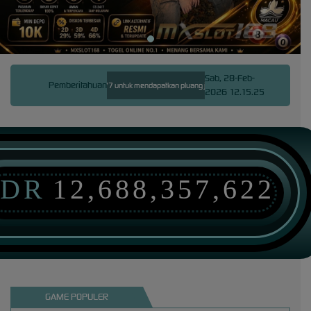
Sab, 28-Feb-
Pemberitahuan
 hadirkan provider slot777 untuk mendapatkan pluang jackpt besar setiap hari.
Slot777 mer
2026 12.15.25
IDR
12,688,357,622
GAME POPULER