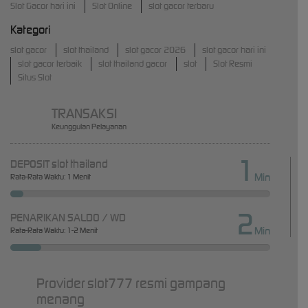
Slot Gacor hari ini
Slot Online
slot gacor terbaru
Kategori
slot gacor
slot thailand
slot gacor 2026
slot gacor hari ini
slot gacor terbaik
slot thailand gacor
slot
Slot Resmi
Situs Slot
TRANSAKSI
Keunggulan Pelayanan
1
DEPOSIT slot thailand
Min
Rata-Rata Waktu: 1 Menit
2
PENARIKAN SALDO / WD
Min
Rata-Rata Waktu: 1-2 Menit
Provider slot777 resmi gampang
menang