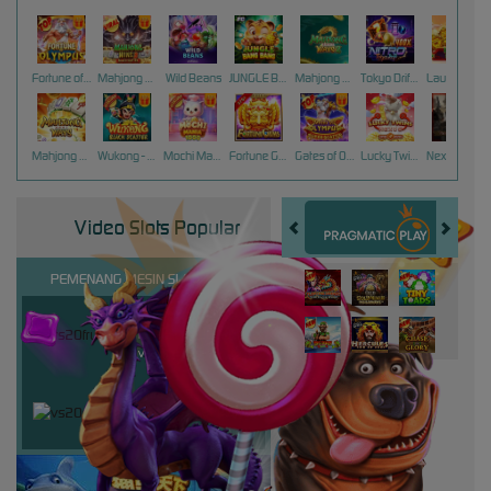
Fortune of Olympus
Mahjong Wins 3 – Black Scatter
Wild Beans
JUNGLE BANG BANG
Mahjong Ways 2
Tokyo Drift Nitro
Laughing Buddha Nexus
Mahjong Ways
Wukong - Black Scatter
Mochi Mania 1000
Fortune Gems
Gates of Olympus Super Scatter
Lucky Twins Nexus
Nexus Tombstone RIP
Video Slots Popular
PEMENANG MESIN SLOT
miste****0
IDR
15,047,200.00
vs20fruitswx
ma****5
IDR
9,253,200.00
vs20starlightx
vsteadf****1
IDR
8,998,000.00