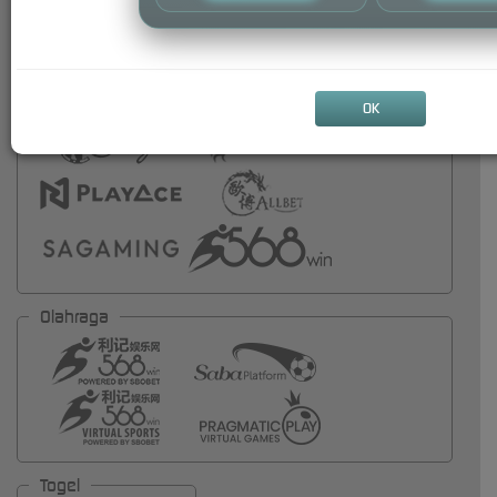
OK
Olahraga
Togel