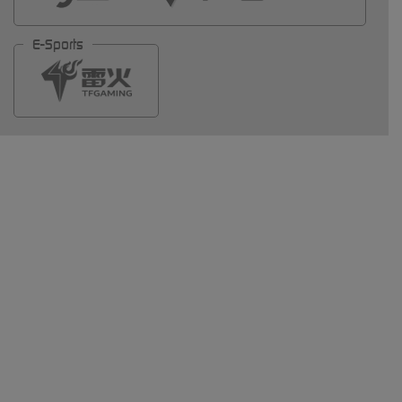
E-Sports