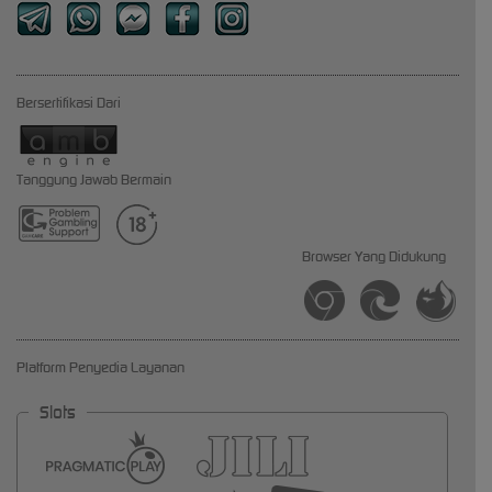
Bersertifikasi Dari
Tanggung Jawab Bermain
Browser Yang Didukung
Platform Penyedia Layanan
Slots