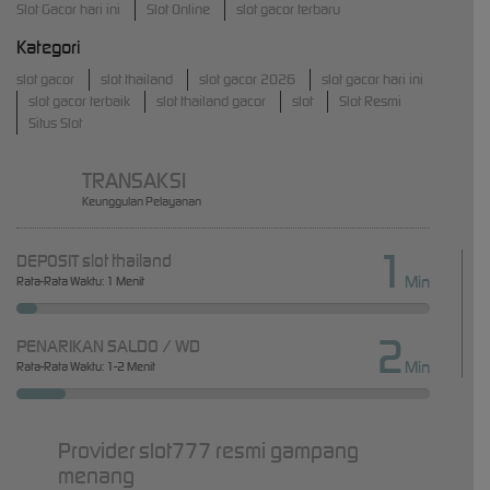
Slot Gacor hari ini
Slot Online
slot gacor terbaru
Kategori
slot gacor
slot thailand
slot gacor 2026
slot gacor hari ini
slot gacor terbaik
slot thailand gacor
slot
Slot Resmi
Situs Slot
TRANSAKSI
Keunggulan Pelayanan
1
DEPOSIT slot thailand
Min
Rata-Rata Waktu: 1 Menit
2
PENARIKAN SALDO / WD
Min
Rata-Rata Waktu: 1-2 Menit
Provider slot777 resmi gampang
menang