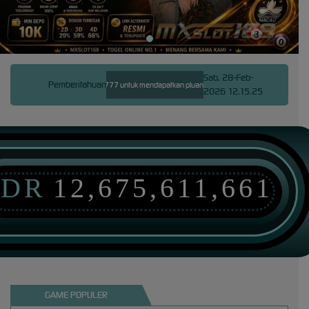
Sab, 28-Feb-
Pemberitahuan
di hadirkan provider slot777 untuk mendapatkan pluang jackpt besar setiap hari.
Slot777 m
2026 12.15.25
IDR
12,675,611,661
GAME POPULER