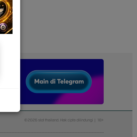
Pindai kode
untuk Und
Android A
©2026 slot thailand. Hak cipta dilindungi | 18+