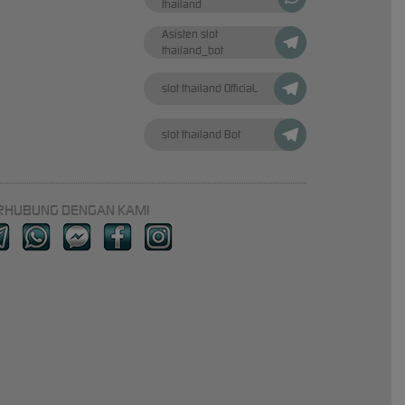
thailand
Asisten slot
thailand_bot
slot thailand OfficiaL
slot thailand Bot
RHUBUNG DENGAN KAMI