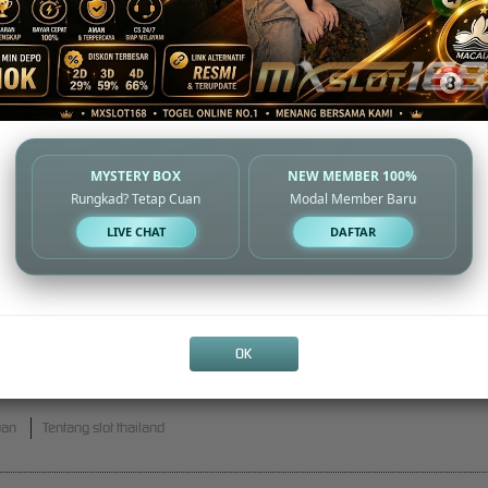
MYSTERY BOX
NEW MEMBER 100%
Rungkad? Tetap Cuan
Modal Member Baru
LIVE CHAT
DAFTAR
OK
uan
Tentang slot thailand