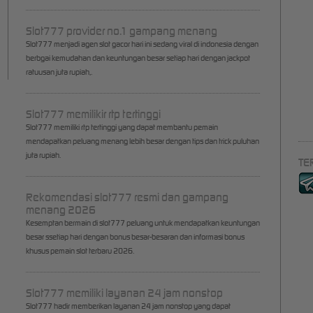
Slot777 provider no.1 gampang menang
Slot777 menjadi agen slot gacor hari ini sedang viral di indonesia dengan
berbgai kemudahan dan keuntungan besar setiap hari dengan jackpot
ratuusan juta rupiah,.
Slot777 memilikir rtp tertinggi
Slot777 memiliki rtp tertinggi yang dapat membantu pemain
mendapatkan peluang menang lebih besar dengan tips dan trick puluhan
juta rupiah.
TE
Rekomendasi slot777 resmi dan gampang
menang 2026
Kesemptan bermain di slot777 peluang untuk mendapatkan keuntungan
besar ssetiap hari dengan bonus besar-besaran dan informasi bonus
khusus pemain slot terbaru 2026.
Slot777 memiliki layanan 24 jam nonstop
Slot777 hadir memberikan layanan 24 jam nonstop yang dapat