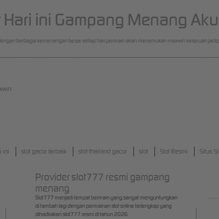
cor Hari ini Gampang Menang A
i dengan berbagai kemenangan besar setiap hari permain akan menemukan maxwin keseruan jackp
xwin
 ini
slot gacor terbaik
slot thailand gacor
slot
Slot Resmi
Situs Sl
Provider slot777 resmi gampang
menang
Slot777 menjadi tempat bermain yang sangat menguntungkan
di tambah lagi dengan permainan slot online terlengkap yang
dihadirakan slot777 resmi di tahun 2026.