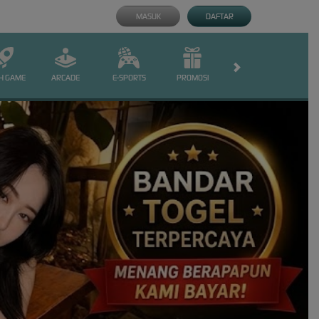
MASUK
DAFTAR
H GAME
ARCADE
E-SPORTS
PROMOSI