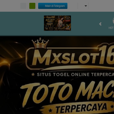
Main di Telegram
HOT