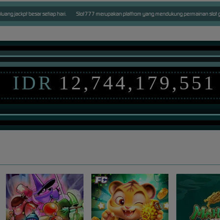
esar setiap hari.
Slot777 merupakan platfrom yang mendukung permainan slot gacor hari i
IDR
12,744,179,551