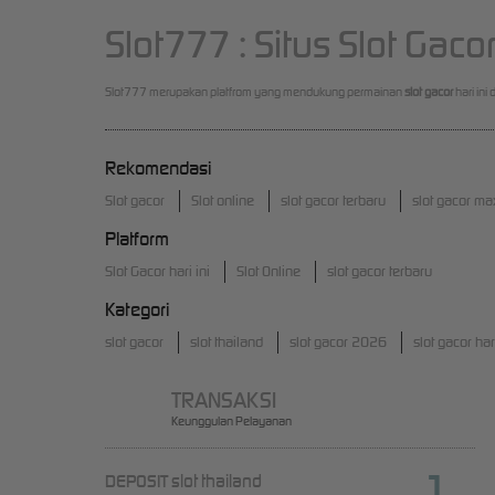
Slot777 : Situs Slot Ga
Slot777 merupakan platfrom yang mendukung permainan
slot gacor
hari in
Rekomendasi
Slot gacor
Slot online
slot gacor terbaru
slot gacor ma
Platform
Slot Gacor hari ini
Slot Online
slot gacor terbaru
Kategori
slot gacor
slot thailand
slot gacor 2026
slot gacor hari
TRANSAKSI
Keunggulan Pelayanan
1
DEPOSIT slot thailand