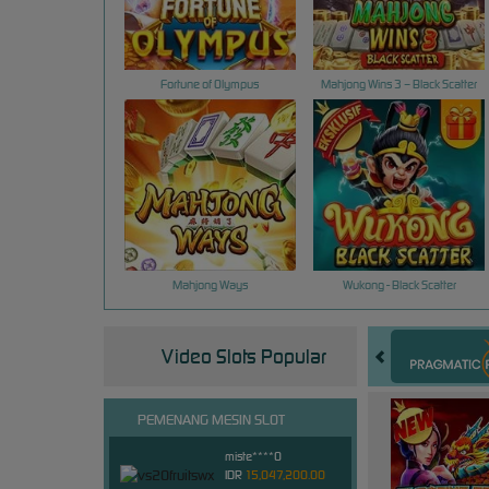
Fortune of Olympus
Mahjong Wins 3 – Black Scatter
Mahjong Ways
Wukong - Black Scatter
Video Slots Popular
PEMENANG MESIN SLOT
miste****0
IDR
15,047,200.00