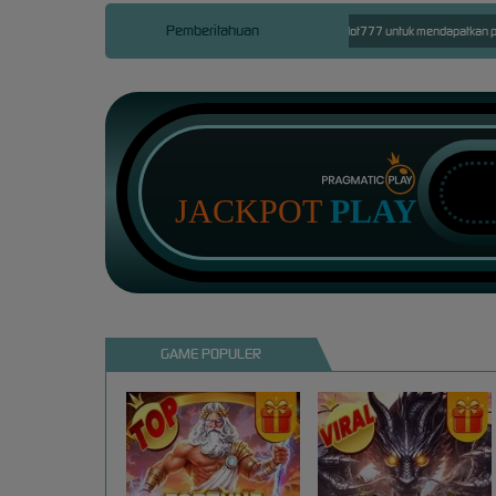
Pemberitahuan
g keuntungan besar yang selalu di hadirkan provider slot777 untuk mendapatkan pluang jackpt b
JACKPOT
PLAY
GAME POPULER