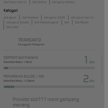
Slot Gacor hari ini
Slot Online
slot gacor terbaru
Kategori
slot gacor
slot thailand
slot gacor 2026
slot gacor hari ini
slot gacor terbaik
slot thailand gacor
slot
Slot Resmi
Situs Slot
TRANSAKSI
Keunggulan Pelayanan
1
DEPOSIT slot thailand
Min
Rata-Rata Waktu: 1 Menit
2
PENARIKAN SALDO / WD
Min
Rata-Rata Waktu: 1-2 Menit
Provider slot777 resmi gampang
menang