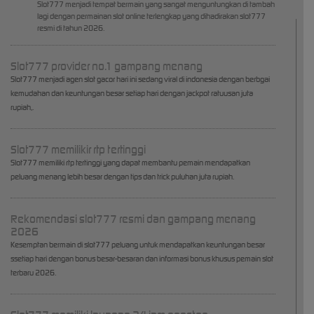
Slot777 menjadi tempat bermain yang sangat menguntungkan di tambah
lagi dengan permainan slot online terlengkap yang dihadirakan slot777
resmi di tahun 2026.
Slot777 provider no.1 gampang menang
Slot777 menjadi agen slot gacor hari ini sedang viral di indonesia dengan berbgai
kemudahan dan keuntungan besar setiap hari dengan jackpot ratuusan juta
rupiah,.
Slot777 memilikir rtp tertinggi
Slot777 memiliki rtp tertinggi yang dapat membantu pemain mendapatkan
peluang menang lebih besar dengan tips dan trick puluhan juta rupiah.
Rekomendasi slot777 resmi dan gampang menang
2026
Kesemptan bermain di slot777 peluang untuk mendapatkan keuntungan besar
ssetiap hari dengan bonus besar-besaran dan informasi bonus khusus pemain slot
terbaru 2026.