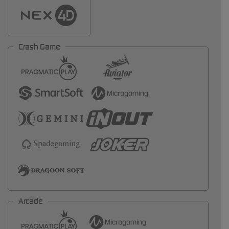
Crash Game
Arcade