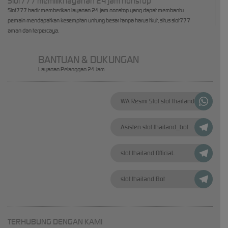
Slot777 memiliki layanan 24 jam nonstop
Slot777 hadir memberikan layanan 24 jam nonstop yang dapat membantu
pemain mendapatkan kesemptan untung besar tanpa harus tkut, situs slot777
aman dan terpercaya.
BANTUAN & DUKUNGAN
Layanan Pelanggan 24 Jam
WA Resmi Slot slot thailand
Asisten slot thailand_bot
slot thailand OfficiaL
slot thailand Bot
TERHUBUNG DENGAN KAMI