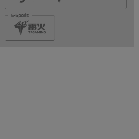
E-Sports