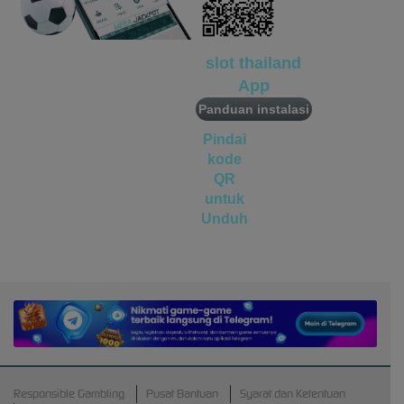
vs20fruitswx
miste****0
IDR
4,520,000.00
slot thailand
vs20olympx
App
Panduan instalasi
Pindai
kode
QR
untuk
Unduh
Android
APK
Responsible Gambling
Pusat Bantuan
Syarat dan Ketentuan