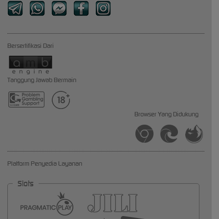
Bersertifikasi Dari
Tanggung Jawab Bermain
Browser Yang Didukung
Platform Penyedia Layanan
Slots