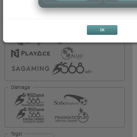
OK
Olahraga
Togel