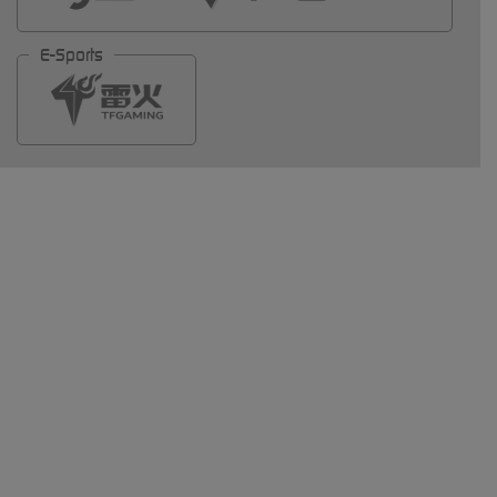
E-Sports