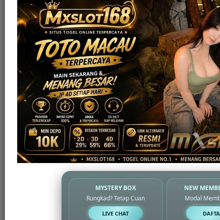
MYSTERY BOX
NEW MEMBE
Rungkad? Tetap Cuan
Modal Memb
Live Casino
LIVE CHAT
DAFTA