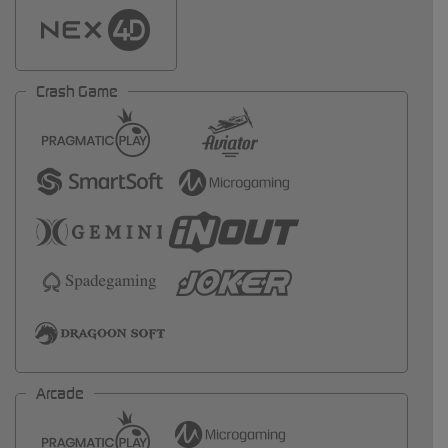
Crash Game
Arcade