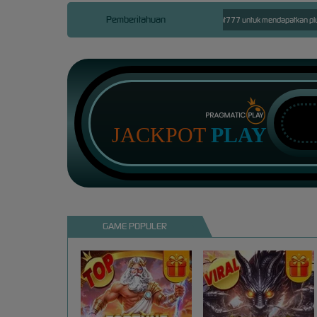
Pemberitahuan
keuntungan besar yang selalu di hadirkan provider slot777 untuk mendapatkan pluang jackpt be
JACKPOT
PLAY
GAME POPULER