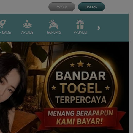
MASUK
DAFTAR
H GAME
ARCADE
E-SPORTS
PROMOSI