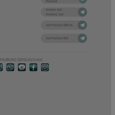
thailand
Asisten slot
thailand_bot
slot thailand OfficiaL
slot thailand Bot
RHUBUNG DENGAN KAMI