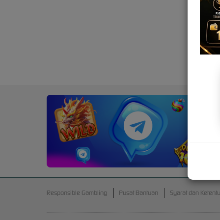
be****7
IDR
6,592,400.00
vs20fruitswx
sco****9
IDR
5,941,200.00
vs20fruitswx
miste****0
IDR
4,520,000.00
vs20olympx
Responsible Gambling
Pusat Bantuan
Syarat dan Ketent