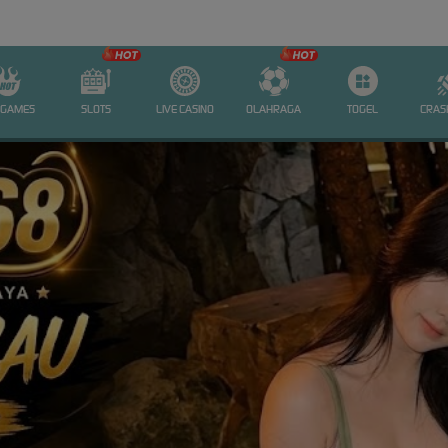
 GAMES
SLOTS
LIVE CASINO
OLAHRAGA
TOGEL
CRAS