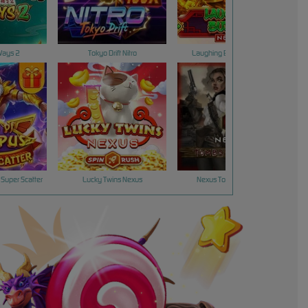
Ways 2
Tokyo Drift Nitro
Laughing Buddha Nexus
Super Scatter
Lucky Twins Nexus
Nexus Tombstone RIP