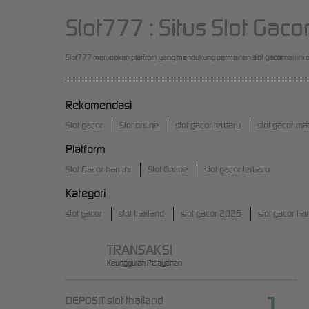
Slot777 : Situs Slot Ga
Slot777 merupakan platfrom yang mendukung permainan
slot gacor
hari in
Rekomendasi
Slot gacor
Slot online
slot gacor terbaru
slot gacor ma
Platform
Slot Gacor hari ini
Slot Online
slot gacor terbaru
Kategori
slot gacor
slot thailand
slot gacor 2026
slot gacor hari
TRANSAKSI
Keunggulan Pelayanan
1
DEPOSIT slot thailand