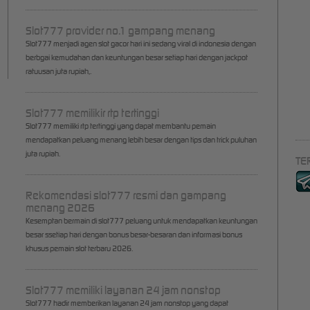
Slot777 provider no.1 gampang menang
Slot777 menjadi agen slot gacor hari ini sedang viral di indonesia dengan
berbgai kemudahan dan keuntungan besar setiap hari dengan jackpot
ratuusan juta rupiah,.
Slot777 memilikir rtp tertinggi
Slot777 memiliki rtp tertinggi yang dapat membantu pemain
mendapatkan peluang menang lebih besar dengan tips dan trick puluhan
juta rupiah.
TE
Rekomendasi slot777 resmi dan gampang
menang 2026
Kesemptan bermain di slot777 peluang untuk mendapatkan keuntungan
besar ssetiap hari dengan bonus besar-besaran dan informasi bonus
khusus pemain slot terbaru 2026.
Slot777 memiliki layanan 24 jam nonstop
Slot777 hadir memberikan layanan 24 jam nonstop yang dapat