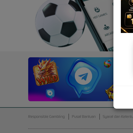
be****7
IDR
6,592,400.00
vs20fruitswx
sco****9
IDR
5,941,200.00
vs20fruitswx
miste****0
IDR
4,520,000.00
vs20olympx
Responsible Gambling
Pusat Bantuan
Syarat dan Ketent