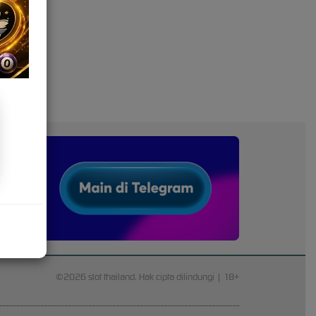
stalasi
©2026 slot thailand. Hak cipta dilindungi | 18+