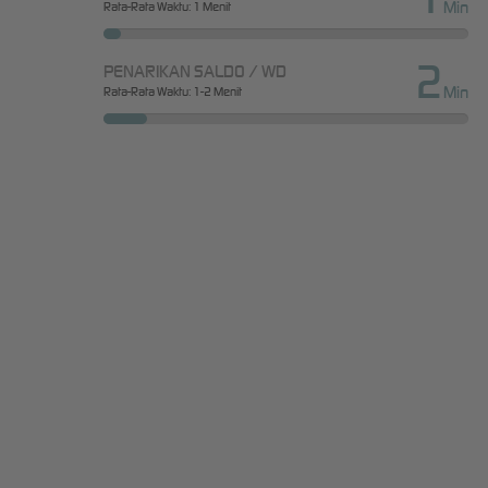
Min
Rata-Rata Waktu: 1 Menit
2
PENARIKAN SALDO / WD
Min
Rata-Rata Waktu: 1-2 Menit