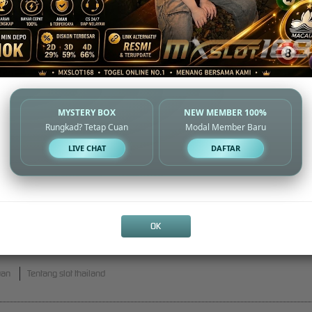
Panduan in
Pindai kode QR
untuk Unduh
Android APK
MYSTERY BOX
NEW MEMBER 100%
Rungkad? Tetap Cuan
Modal Member Baru
LIVE CHAT
DAFTAR
OK
uan
Tentang slot thailand