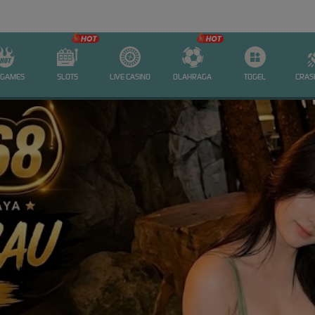
 GAMES
SLOTS
LIVE CASINO
OLAHRAGA
TOGEL
CRAS