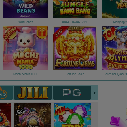
Wild Beans
JUNGLE BANG BANG
Mahjong 
Mochi Mania 1000
Fortune Gems
Gates of Olympus 