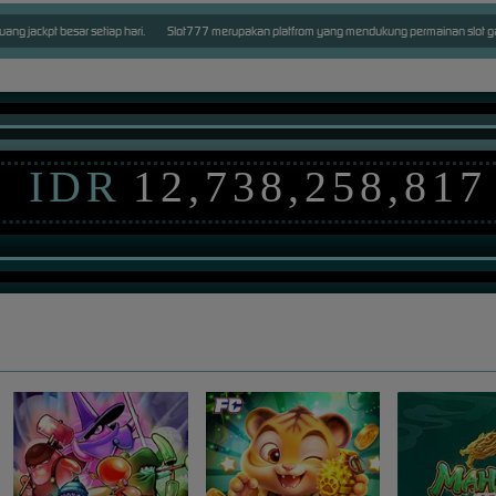
sar setiap hari.
Slot777 merupakan platfrom yang mendukung permainan slot gacor hari in
IDR
12,738,257,007