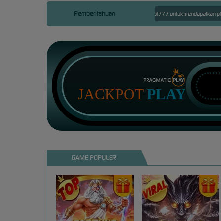
Pemberitahuan
 keuntungan besar yang selalu di hadirkan provider slot777 untuk mendapatkan pluang jackpt be
JACKPOT
PLAY
GAME POPULER