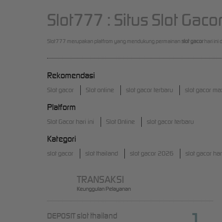
Slot777 : Situs Slot Ga
Slot777 merupakan platfrom yang mendukung permainan
slot gacor
hari in
Rekomendasi
Slot gacor
Slot online
slot gacor terbaru
slot gacor ma
Platform
Slot Gacor hari ini
Slot Online
slot gacor terbaru
Kategori
slot gacor
slot thailand
slot gacor 2026
slot gacor hari
TRANSAKSI
Keunggulan Pelayanan
1
DEPOSIT slot thailand