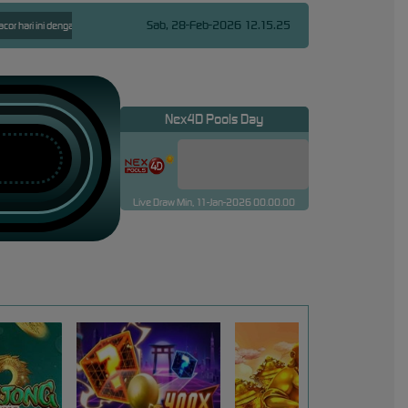
Sab, 28-Feb-2026 12.15.25
i dengan berbagai kemenangan besar setiap hari permain akan menemukan maxwin keseruan jack
Nex4D Pools Day
Live Draw Min, 11-Jan-2026 00.00.00