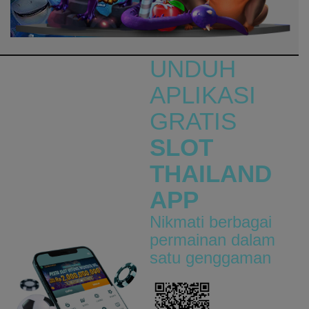
vswaysbandit
ans****a
IDR
6,998,600.00
vs20olympgate
UNDUH
rydhos****e
APLIKASI
IDR
6,989,400.00
GRATIS
vswaysmahwblck
SLOT
miste****0
IDR
6,784,500.00
THAILAND
vs20gatotx
APP
be****7
IDR
6,724,500.00
Nikmati berbagai
vs20stararx
permainan dalam
be****7
satu genggaman
IDR
6,592,400.00
vs20fruitswx
sco****9
IDR
5,941,200.00