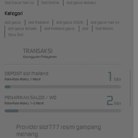
Slot Gacor hari ini
Slot Online
slot gacor terbaru
Kategori
slot gacor
slot thailand
slot gacor 2026
slot gacor hari ini
slot gacor terbaik
slot thailand gacor
slot
Slot Resmi
Situs Slot
TRANSAKSI
Keunggulan Pelayanan
1
DEPOSIT slot thailand
Min
Rata-Rata Waktu: 1 Menit
2
PENARIKAN SALDO / WD
Min
Rata-Rata Waktu: 1-2 Menit
Provider slot777 resmi gampang
menang