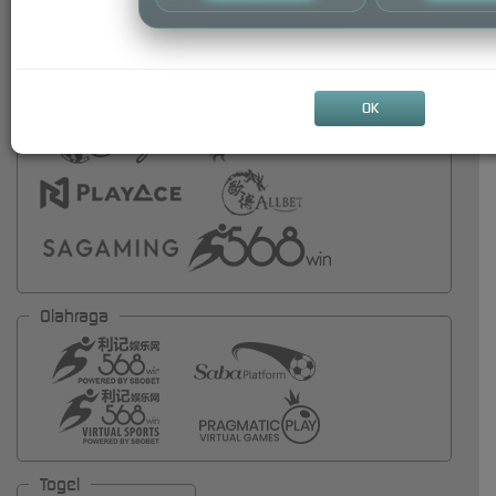
OK
Olahraga
Togel