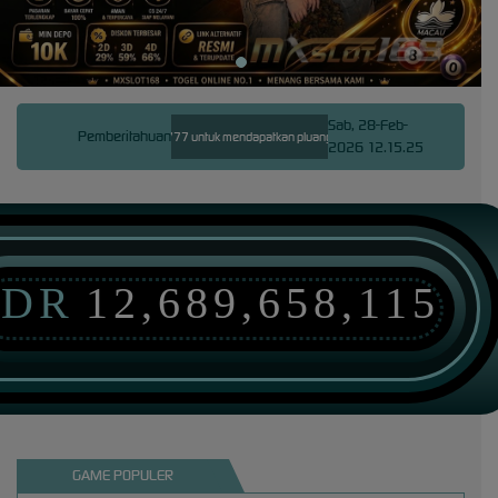
Sab, 28-Feb-
Pemberitahuan
di hadirkan provider slot777 untuk mendapatkan pluang jackpt besar setiap hari.
Slot777 m
2026 12.15.25
IDR
12,689,658,115
GAME POPULER