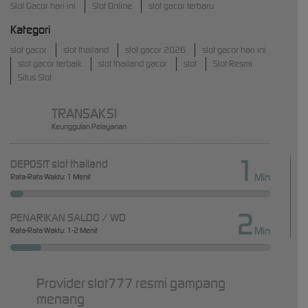
Slot Gacor hari ini
Slot Online
slot gacor terbaru
Kategori
slot gacor
slot thailand
slot gacor 2026
slot gacor hari ini
slot gacor terbaik
slot thailand gacor
slot
Slot Resmi
Situs Slot
TRANSAKSI
Keunggulan Pelayanan
1
DEPOSIT slot thailand
Min
Rata-Rata Waktu: 1 Menit
2
PENARIKAN SALDO / WD
Min
Rata-Rata Waktu: 1-2 Menit
Provider slot777 resmi gampang
menang