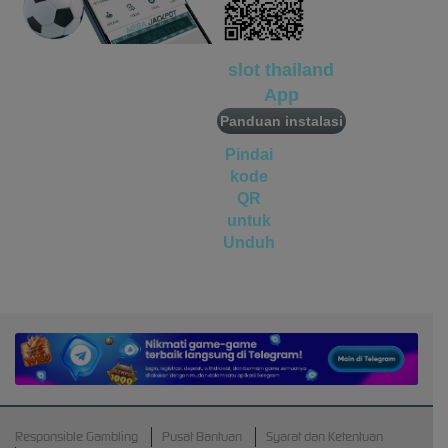
vs20fruitswx
miste****0
IDR
4,520,000.00
slot thailand
vs20olympx
App
Panduan instalasi
Pindai
kode
QR
untuk
Unduh
Android
APK
Responsible Gambling
Pusat Bantuan
Syarat dan Ketentuan