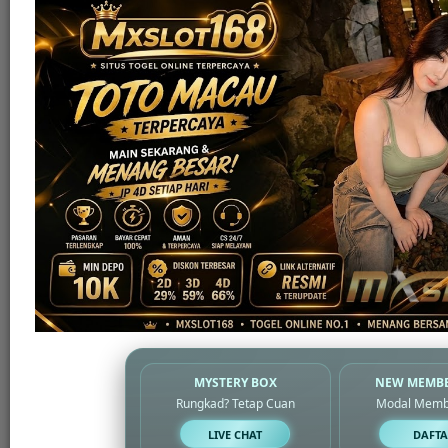
MYSTERY BOX
NEW MEMBE
Rungkad? Tetap Cuan
Modal Memb
Live Casino
LIVE CHAT
DAFTA