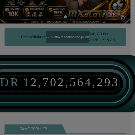
Sab, 28-Feb-
Pemberitahuan
di hadirkan provider slot777 untuk mendapatkan pluang jackpt besar setiap hari.
Slot777 m
2026 12.15.25
IDR
12,702,563,673
GAME POPULER