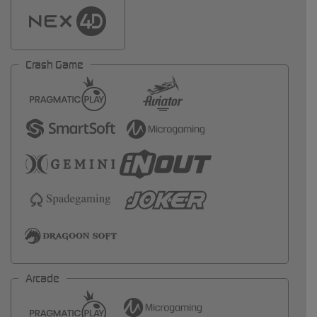
Crash Game
Arcade