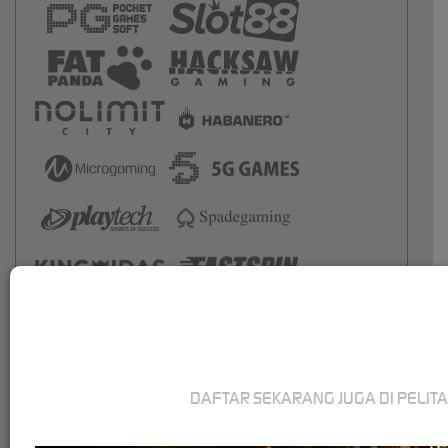
DAFTAR SEKARANG JUGA DI PELIT