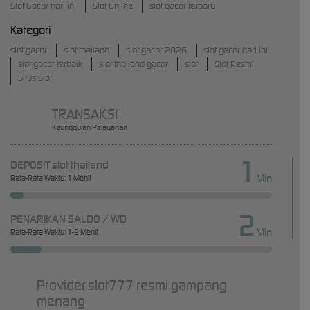
Slot Gacor hari ini
Slot Online
slot gacor terbaru
Kategori
slot gacor
slot thailand
slot gacor 2026
slot gacor hari ini
slot gacor terbaik
slot thailand gacor
slot
Slot Resmi
Situs Slot
TRANSAKSI
Keunggulan Pelayanan
1
DEPOSIT slot thailand
Min
Rata-Rata Waktu: 1 Menit
2
PENARIKAN SALDO / WD
Min
Rata-Rata Waktu: 1-2 Menit
Provider slot777 resmi gampang
menang