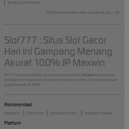
Tentang slot thailand
©2026 slot thailand. Hak cipta dilindungi | 18+
Slot777 : Situs Slot Gacor
Hari ini Gampang Menang
Akurat 100% JP Maxwin
Slot777 merupakan platfrom yang mendukung permainan
slot gacor
hari ini dengan
berbagai kemenangan besar setiap hari permain akan menemukan maxwin keseruan
jackpot besar akurat 100%.
Rekomendasi
Slot gacor
Slot online
slot gacor terbaru
slot gacor maxwin
Platform