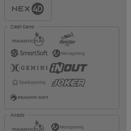
Crash Game
Arcade