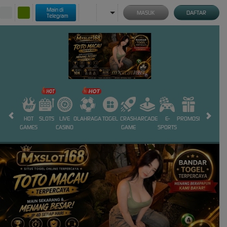
Main di
MASUK
DAFTAR
Telegram
HOT
SLOTS
LIVE
OLAHRAGA
TOGEL
CRASH
ARCADE
E-
PROMOSI
GAMES
CASINO
GAME
SPORTS