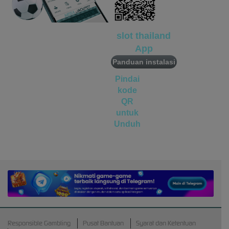
vs20fruitswx
miste****0
IDR
4,520,000.00
slot thailand
vs20olympx
App
Panduan instalasi
Pindai
kode
QR
untuk
Unduh
Android
APK
Responsible Gambling
Pusat Bantuan
Syarat dan Ketentuan