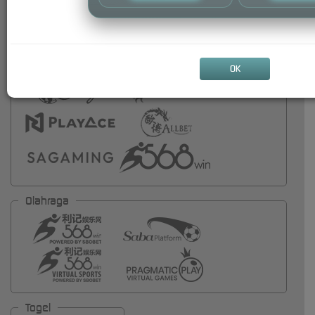
OK
Olahraga
Togel