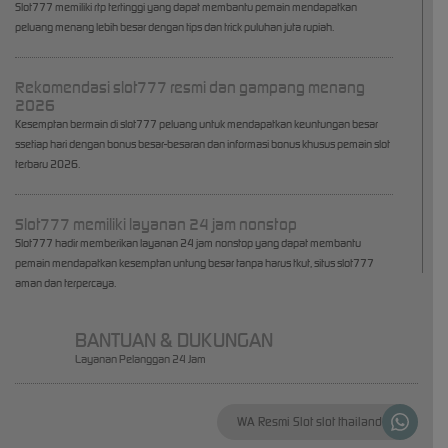
Slot777 memiliki rtp tertinggi yang dapat membantu pemain mendapatkan
peluang menang lebih besar dengan tips dan trick puluhan juta rupiah.
Rekomendasi slot777 resmi dan gampang menang
2026
Kesemptan bermain di slot777 peluang untuk mendapatkan keuntungan besar
ssetiap hari dengan bonus besar-besaran dan informasi bonus khusus pemain slot
terbaru 2026.
Slot777 memiliki layanan 24 jam nonstop
Slot777 hadir memberikan layanan 24 jam nonstop yang dapat membantu
pemain mendapatkan kesemptan untung besar tanpa harus tkut, situs slot777
aman dan terpercaya.
BANTUAN & DUKUNGAN
Layanan Pelanggan 24 Jam
WA Resmi Slot slot thailand