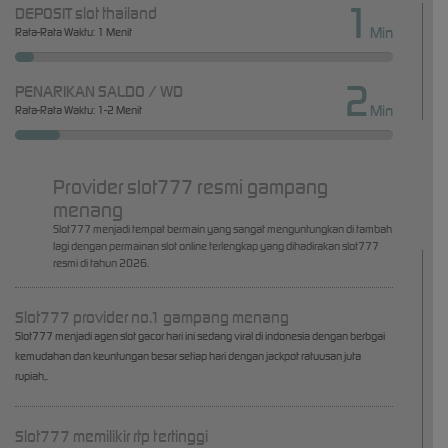
1
DEPOSIT slot thailand
Min
Rata-Rata Waktu: 1 Menit
2
PENARIKAN SALDO / WD
Min
Rata-Rata Waktu: 1-2 Menit
Provider slot777 resmi gampang
menang
Slot777 menjadi tempat bermain yang sangat menguntungkan di tambah
lagi dengan permainan slot online terlengkap yang dihadirakan slot777
resmi di tahun 2026.
Slot777 provider no.1 gampang menang
Slot777 menjadi agen slot gacor hari ini sedang viral di indonesia dengan berbgai
kemudahan dan keuntungan besar setiap hari dengan jackpot ratuusan juta
rupiah,.
Slot777 memilikir rtp tertinggi