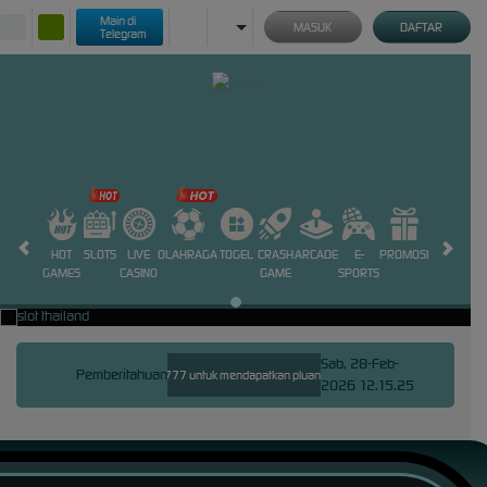
Main di
MASUK
DAFTAR
Telegram
HOT
SLOTS
LIVE
OLAHRAGA
TOGEL
CRASH
ARCADE
E-
PROMOSI
GAMES
CASINO
GAME
SPORTS
Sab, 28-Feb-
Pemberitahuan
 di hadirkan provider slot777 untuk mendapatkan pluang jackpt besar setiap hari.
Slot777 
2026 12.15.25