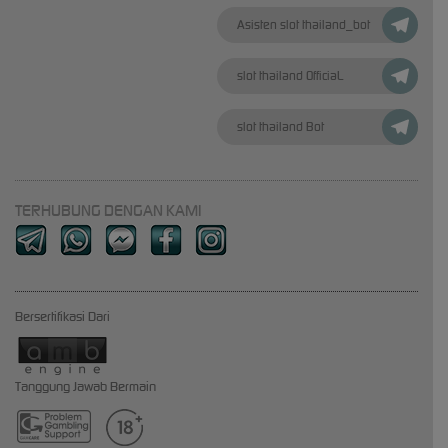
Asisten slot thailand_bot
slot thailand OfficiaL
slot thailand Bot
TERHUBUNG DENGAN KAMI
Bersertifikasi Dari
Tanggung Jawab Bermain