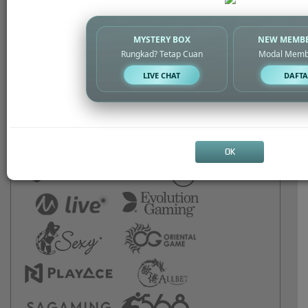
MYSTERY BOX
NEW MEMBE
Rungkad? Tetap Cuan
Modal Memb
LIVE CHAT
DAFTA
Live Casino
OK