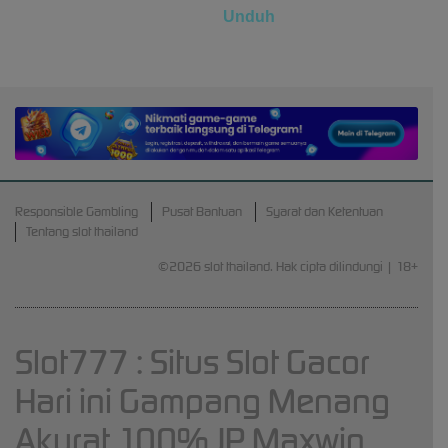
Unduh
Android
APK
Responsible Gambling
Pusat Bantuan
Syarat dan Ketentuan
Tentang slot thailand
©2026 slot thailand. Hak cipta dilindungi | 18+
Slot777 : Situs Slot Gacor
Hari ini Gampang Menang
Akurat 100% JP Maxwin