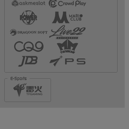
E-Sports