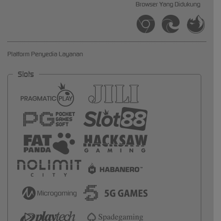
Browser Yang Didukung
Platform Penyedia Layanan
Slots