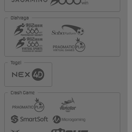
Olahraga
Togel
Crash Game