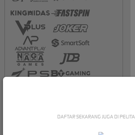
DAFTAR SEKARANG JUGA DI PELIT