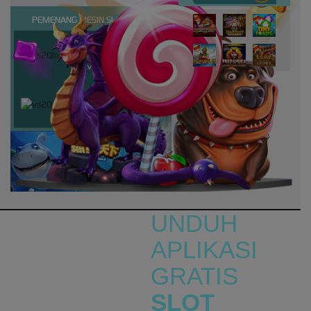
PEMENANG MESIN SLOT
miste****0
IDR
15,047,200.00
vs20fruitswx
ma****5
IDR
9,253,200.00
vs20starlightx
vsteadf****1
IDR
8,998,000.00
vswaysbandit
ans****a
IDR
6,998,600.00
vs20olympgate
UNDUH
rydhos****e
APLIKASI
IDR
6,989,400.00
GRATIS
vswaysmahwblck
SLOT
miste****0