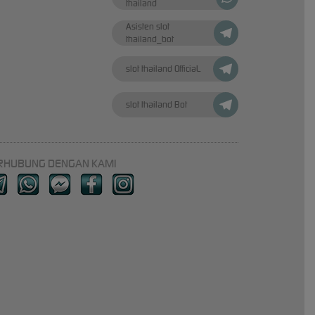
thailand
Asisten slot
thailand_bot
slot thailand OfficiaL
slot thailand Bot
RHUBUNG DENGAN KAMI