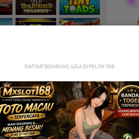
DAFTAR SEKARANG JUGA DI PELITA168