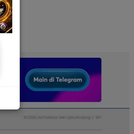
Pindai kode
untuk Und
Android A
©2026 slot thailand. Hak cipta dilindungi | 18+