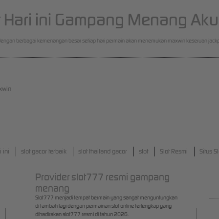
cor Hari ini Gampang Menang A
i dengan berbagai kemenangan besar setiap hari permain akan menemukan maxwin keseruan jackp
xwin
 ini
slot gacor terbaik
slot thailand gacor
slot
Slot Resmi
Situs Sl
Provider slot777 resmi gampang
menang
Slot777 menjadi tempat bermain yang sangat menguntungkan
di tambah lagi dengan permainan slot online terlengkap yang
dihadirakan slot777 resmi di tahun 2026.