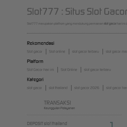
Slot777 : Situs Slot Ga
Slot777 merupakan platfrom yang mendukung permainan
slot gacor
hari in
Rekomendasi
Slot gacor
Slot online
slot gacor terbaru
slot gacor ma
Platform
Slot Gacor hari ini
Slot Online
slot gacor terbaru
Kategori
slot gacor
slot thailand
slot gacor 2026
slot gacor hari
TRANSAKSI
Keunggulan Pelayanan
1
DEPOSIT slot thailand