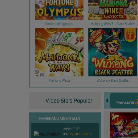
Fortune of Olympus
Mahjong Wins 3 – Black Scatter
Mahjong Ways
Wukong - Black Scatter
Video Slots Popular
PEMENANG MESIN SLOT
miste****0
IDR
15,047,200.00