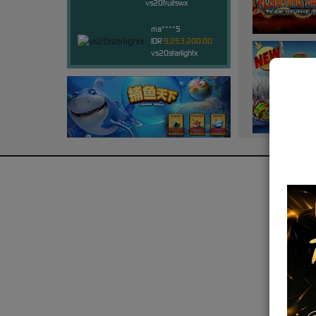
vs20fruitswx
ma****5
IDR
9,253,200.00
vs20starlightx
vsteadf****1
IDR
8,998,000.00
vswaysbandit
ans****a
IDR
6,998,600.00
vs20olympgate
rydhos****e
IDR
6,989,400.00
vswaysmahwblck
miste****0
IDR
6,784,500.00
vs20gatotx
be****7
IDR
6,724,500.00
vs20stararx