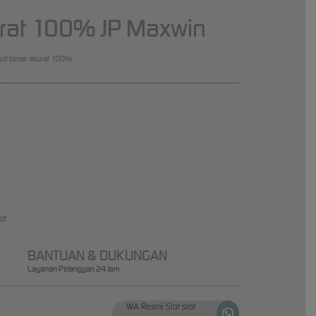
kurat 100% JP Maxwin
ot besar akurat 100%.
ot
BANTUAN & DUKUNGAN
Layanan Pelanggan 24 Jam
WA Resmi Slot slot