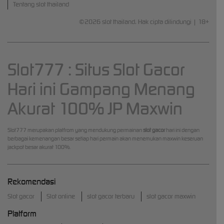
Tentang slot thailand
©2026 slot thailand. Hak cipta dilindungi | 18+
Slot777 : Situs Slot Gacor
Hari ini Gampang Menang
Akurat 100% JP Maxwin
Slot777 merupakan platfrom yang mendukung permainan
slot gacor
hari ini dengan
berbagai kemenangan besar setiap hari permain akan menemukan maxwin keseruan
jackpot besar akurat 100%.
Rekomendasi
Slot gacor
Slot online
slot gacor terbaru
slot gacor maxwin
Platform