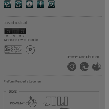
Bersertifikasi Dari
Tanggung Jawab Bermain
Browser Yang Didukung
Platform Penyedia Layanan
Slots