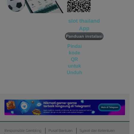
vs20fruitswx
miste****0
IDR
4,520,000.00
slot thailand
vs20olympx
App
Panduan instalasi
Pindai
kode
QR
untuk
Unduh
Android
APK
Responsible Gambling
Pusat Bantuan
Syarat dan Ketentuan