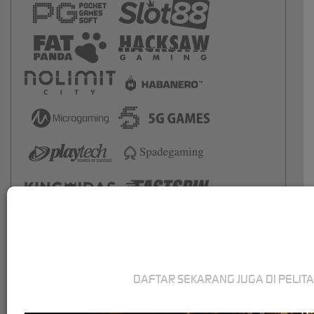
DAFTAR SEKARANG JUGA DI PELIT