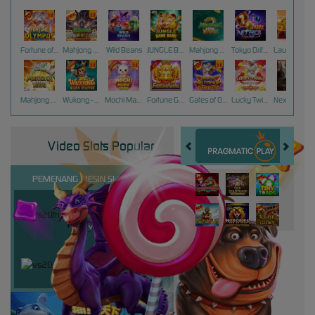
Fortune of Olympus
Mahjong Wins 3 – Black Scatter
Wild Beans
JUNGLE BANG BANG
Mahjong Ways 2
Tokyo Drift Nitro
Laughing Buddha Nexus
Mahjong Ways
Wukong - Black Scatter
Mochi Mania 1000
Fortune Gems
Gates of Olympus Super Scatter
Lucky Twins Nexus
Nexus Tombstone RIP
Video Slots Popular
PEMENANG MESIN SLOT
miste****0
IDR
15,047,200.00
vs20fruitswx
ma****5
IDR
9,253,200.00
vs20starlightx
vsteadf****1
IDR
8,998,000.00