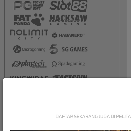
DAFTAR SEKARANG JUGA DI PELIT