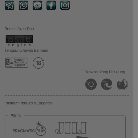
Bersertifikasi Dari
Tanggung Jawab Bermain
Browser Yang Didukung
Platform Penyedia Layanan
Slots