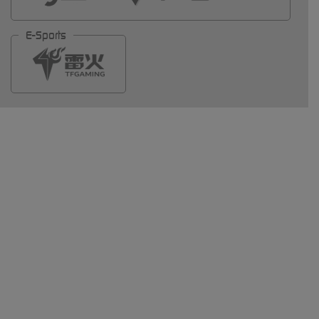
E-Sports