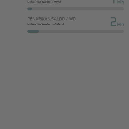
Min
Rata-Rata Waktu: 1 Menit
2
PENARIKAN SALDO / WD
Min
Rata-Rata Waktu: 1-2 Menit