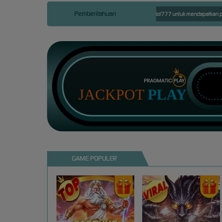
Pemberitahuan
g keuntungan besar yang selalu di hadirkan provider slot777 untuk mendapatkan pluang jackpt b
JACKPOT
PLAY
GAME POPULER