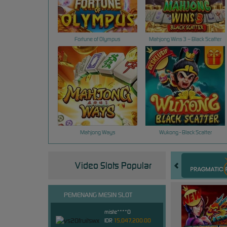
Fortune of Olympus
Mahjong Wins 3 – Black Scatter
Mahjong Ways
Wukong - Black Scatter
Video Slots Popular
PEMENANG MESIN SLOT
miste****0
IDR
15,047,200.00