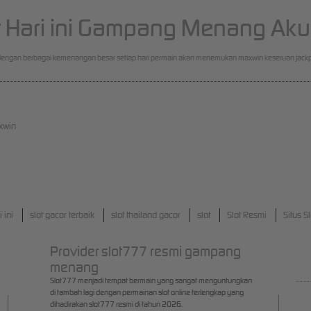
cor Hari ini Gampang Menang A
i dengan berbagai kemenangan besar setiap hari permain akan menemukan maxwin keseruan jackp
xwin
 ini
slot gacor terbaik
slot thailand gacor
slot
Slot Resmi
Situs Sl
Provider slot777 resmi gampang
menang
Slot777 menjadi tempat bermain yang sangat menguntungkan
di tambah lagi dengan permainan slot online terlengkap yang
dihadirakan slot777 resmi di tahun 2026.