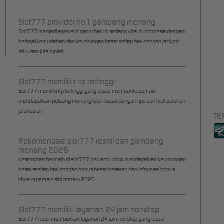
Slot777 provider no.1 gampang menang
Slot777 menjadi agen slot gacor hari ini sedang viral di indonesia dengan
berbgai kemudahan dan keuntungan besar setiap hari dengan jackpot
ratuusan juta rupiah,.
Slot777 memilikir rtp tertinggi
Slot777 memiliki rtp tertinggi yang dapat membantu pemain
mendapatkan peluang menang lebih besar dengan tips dan trick puluhan
juta rupiah.
TE
Rekomendasi slot777 resmi dan gampang
menang 2026
Kesemptan bermain di slot777 peluang untuk mendapatkan keuntungan
besar ssetiap hari dengan bonus besar-besaran dan informasi bonus
khusus pemain slot terbaru 2026.
Slot777 memiliki layanan 24 jam nonstop
Slot777 hadir memberikan layanan 24 jam nonstop yang dapat