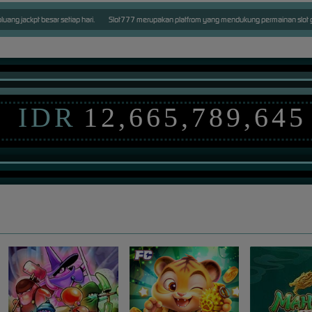
besar setiap hari.
Slot777 merupakan platfrom yang mendukung permainan slot gacor hari i
IDR
12,665,789,645