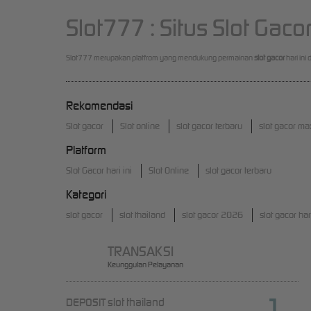
Slot777 : Situs Slot Ga
Slot777 merupakan platfrom yang mendukung permainan
slot gacor
hari in
Rekomendasi
Slot gacor
Slot online
slot gacor terbaru
slot gacor ma
Platform
Slot Gacor hari ini
Slot Online
slot gacor terbaru
Kategori
slot gacor
slot thailand
slot gacor 2026
slot gacor hari
TRANSAKSI
Keunggulan Pelayanan
1
DEPOSIT slot thailand