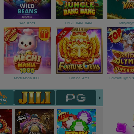
Wild Beans
JUNGLE BANG BANG
Mahjong 
Mochi Mania 1000
Fortune Gems
Gates of Olympus 