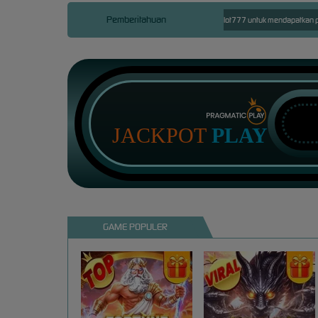
Pemberitahuan
g keuntungan besar yang selalu di hadirkan provider slot777 untuk mendapatkan pluang jackpt 
JACKPOT
PLAY
GAME POPULER