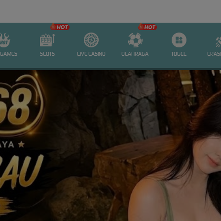
 GAMES
SLOTS
LIVE CASINO
OLAHRAGA
TOGEL
CRAS