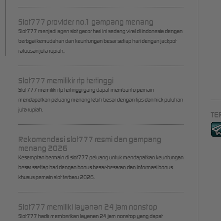
Slot777 provider no.1 gampang menang
Slot777 menjadi agen slot gacor hari ini sedang viral di indonesia dengan
berbgai kemudahan dan keuntungan besar setiap hari dengan jackpot
ratuusan juta rupiah,.
Slot777 memilikir rtp tertinggi
Slot777 memiliki rtp tertinggi yang dapat membantu pemain
mendapatkan peluang menang lebih besar dengan tips dan trick puluhan
juta rupiah.
TE
Rekomendasi slot777 resmi dan gampang
menang 2026
Kesemptan bermain di slot777 peluang untuk mendapatkan keuntungan
besar ssetiap hari dengan bonus besar-besaran dan informasi bonus
khusus pemain slot terbaru 2026.
Slot777 memiliki layanan 24 jam nonstop
Slot777 hadir memberikan layanan 24 jam nonstop yang dapat