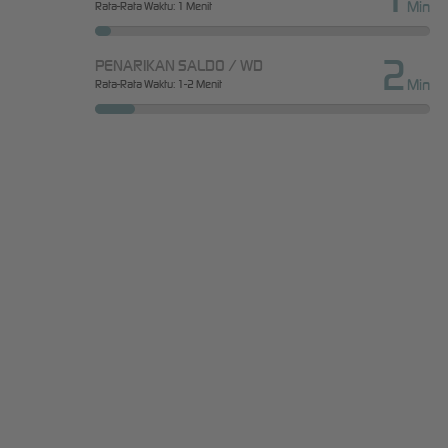
Min
Rata-Rata Waktu: 1 Menit
2
PENARIKAN SALDO / WD
Min
Rata-Rata Waktu: 1-2 Menit