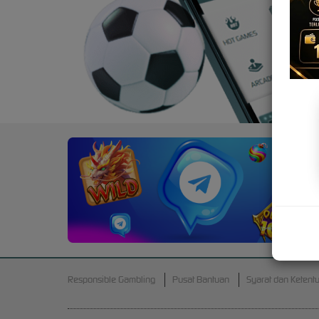
be****7
IDR
6,592,400.00
vs20fruitswx
sco****9
IDR
5,941,200.00
vs20fruitswx
miste****0
IDR
4,520,000.00
vs20olympx
Responsible Gambling
Pusat Bantuan
Syarat dan Ketent