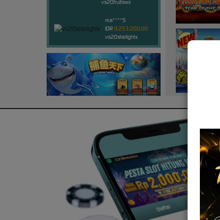
vs20fruitswx
ma****5
IDR
9,253,200.00
vs20starlightx
vsteadf****1
IDR
8,998,000.00
vswaysbandit
ans****a
IDR
6,998,600.00
vs20olympgate
rydhos****e
IDR
6,989,400.00
vswaysmahwblck
miste****0
IDR
6,784,500.00
vs20gatotx
be****7
IDR
6,724,500.00
vs20stararx