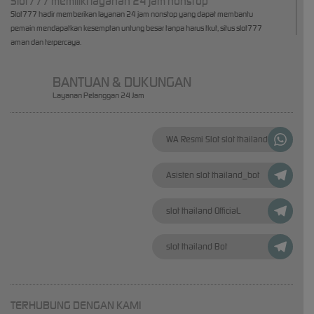
Slot777 memiliki layanan 24 jam nonstop
Slot777 hadir memberikan layanan 24 jam nonstop yang dapat membantu
pemain mendapatkan kesemptan untung besar tanpa harus tkut, situs slot777
aman dan terpercaya.
BANTUAN & DUKUNGAN
Layanan Pelanggan 24 Jam
WA Resmi Slot slot thailand
Asisten slot thailand_bot
slot thailand OfficiaL
slot thailand Bot
TERHUBUNG DENGAN KAMI