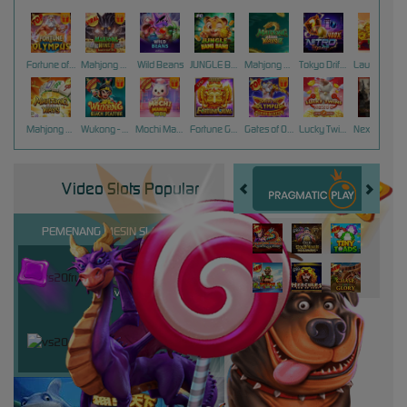
Fortune of Olympus
Mahjong Wins 3 – Black Scatter
Wild Beans
JUNGLE BANG BANG
Mahjong Ways 2
Tokyo Drift Nitro
Laughing Buddha Nexus
Mahjong Ways
Wukong - Black Scatter
Mochi Mania 1000
Fortune Gems
Gates of Olympus Super Scatter
Lucky Twins Nexus
Nexus Tombstone RIP
Video Slots Popular
PEMENANG MESIN SLOT
miste****0
IDR
15,047,200.00
vs20fruitswx
ma****5
IDR
9,253,200.00
vs20starlightx
vsteadf****1
IDR
8,998,000.00