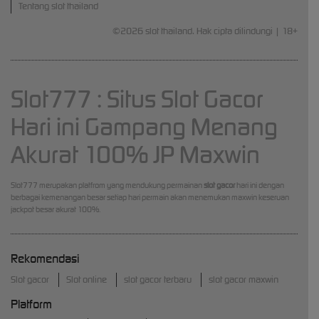
Tentang slot thailand
©2026 slot thailand. Hak cipta dilindungi | 18+
Slot777 : Situs Slot Gacor
Hari ini Gampang Menang
Akurat 100% JP Maxwin
Slot777 merupakan platfrom yang mendukung permainan
slot gacor
hari ini dengan
berbagai kemenangan besar setiap hari permain akan menemukan maxwin keseruan
jackpot besar akurat 100%.
Rekomendasi
Slot gacor
Slot online
slot gacor terbaru
slot gacor maxwin
Platform