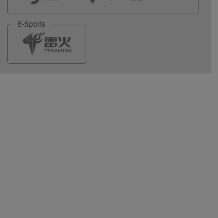
E-Sports