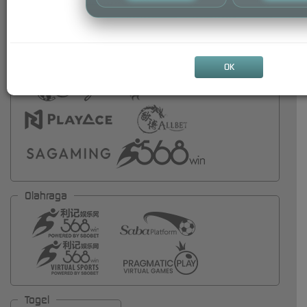
OK
Olahraga
Togel