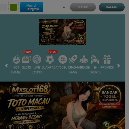
Main di
MASUK
DAFTAR
Telegram
HOT
SLOTS
LIVE
OLAHRAGA
TOGEL
CRASH
ARCADE
E-
PROMOSI
GAMES
CASINO
GAME
SPORTS