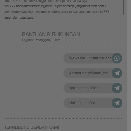
Slot777 memiliki layanan 24 jam nonstop
Slot777 hadir memberikan layanan 24 jam nonstop yang dapat membantu
pemain mendapatkan kesemptan untung besar tanpa harus tkut, situs slot777
aman dan terpercaya.
BANTUAN & DUKUNGAN
Layanan Pelanggan 24 Jam
WA Resmi Slot slot thailand
Asisten slot thailand_bot
slot thailand OfficiaL
slot thailand Bot
TERHUBUNG DENGAN KAMI