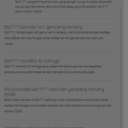
Slot777 menjadi tempat bermain yang sangat menguntungkan di tambah
lagi dengan permainan slot online terlengkap yang dihadirakan slot777
resmi di tahun 2026.
Slot777 provider no.1 gampang menang
Slot777 menjadi agen slot gacor hari ini sedang viral di indonesia dengan berbgai
kemudahan dan keuntungan besar setiap hari dengan jackpot ratuusan juta
rupiah,.
Slot777 memilikir rtp tertinggi
Slot777 memiliki rtp tertinggi yang dapat membantu pemain mendapatkan
peluang menang lebih besar dengan tips dan trick puluhan juta rupiah.
Rekomendasi slot777 resmi dan gampang menang
2026
Kesemptan bermain di slot777 peluang untuk mendapatkan keuntungan besar
ssetiap hari dengan bonus besar-besaran dan informasi bonus khusus pemain slot
terbaru 2026.