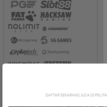
DAFTAR SEKARANG JUGA DI PELIT