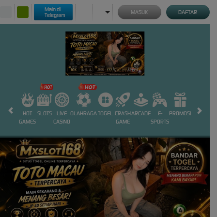
Main di
MASUK
DAFTAR
Telegram
HOT
SLOTS
LIVE
OLAHRAGA
TOGEL
CRASH
ARCADE
E-
PROMOSI
GAMES
CASINO
GAME
SPORTS