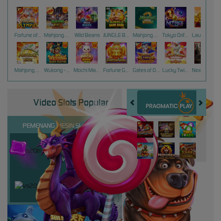
Fortune of Olympus
Mahjong Wins 3 – Black Scatter
Wild Beans
JUNGLE BANG BANG
Mahjong Ways 2
Tokyo Drift Nitro
Laughing Buddha Nexus
Mahjong Ways
Wukong - Black Scatter
Mochi Mania 1000
Fortune Gems
Gates of Olympus Super Scatter
Lucky Twins Nexus
Nexus Tombstone RIP
Video Slots Popular
PEMENANG MESIN SLOT
miste****0
IDR
15,047,200.00
vs20fruitswx
ma****5
IDR
9,253,200.00
vs20starlightx
vsteadf****1
IDR
8,998,000.00