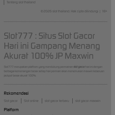
Tentang slot thailand
©2026 slot thailand. Hak cipta dilindungi | 18+
Slot777 : Situs Slot Gacor
Hari ini Gampang Menang
Akurat 100% JP Maxwin
Slot777 merupakan platfrom yang mendukung permainan
slot gacor
hari ini dengan
berbagai kemenangan besar setiap hari permain akan menemukan maxwin keseruan
jackpot besar akurat 100%.
Rekomendasi
Slot gacor
Slot online
slot gacor terbaru
slot gacor maxwin
Platform