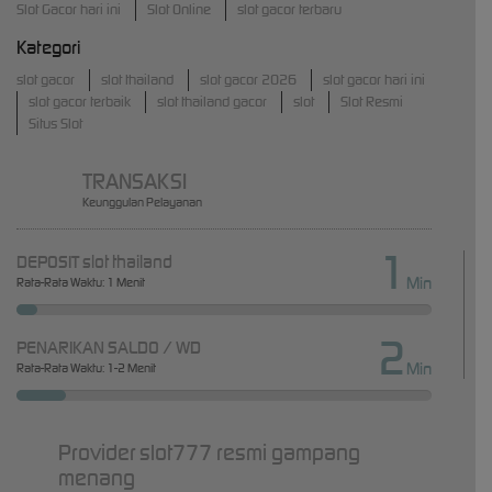
Slot Gacor hari ini
Slot Online
slot gacor terbaru
Kategori
slot gacor
slot thailand
slot gacor 2026
slot gacor hari ini
slot gacor terbaik
slot thailand gacor
slot
Slot Resmi
Situs Slot
TRANSAKSI
Keunggulan Pelayanan
1
DEPOSIT slot thailand
Min
Rata-Rata Waktu: 1 Menit
2
PENARIKAN SALDO / WD
Min
Rata-Rata Waktu: 1-2 Menit
Provider slot777 resmi gampang
menang