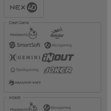
Crash Game
Arcade