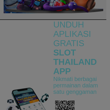
vswaysbandit
ans****a
IDR
6,998,600.00
vs20olympgate
UNDUH
rydhos****e
APLIKASI
IDR
6,989,400.00
GRATIS
vswaysmahwblck
SLOT
miste****0
IDR
6,784,500.00
THAILAND
vs20gatotx
APP
be****7
IDR
6,724,500.00
Nikmati berbagai
vs20stararx
permainan dalam
be****7
satu genggaman
IDR
6,592,400.00
vs20fruitswx
sco****9
IDR
5,941,200.00