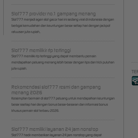
Slot777 provider no.1 gampang menang
Slot777 menjadi agen slot gacor hari ini sedang viral di indonesia dengan
berbgai kemudahan dan keuntungan besar setiap hari dengan jackpot
ratuusan juta rupiah,.
Slot777 memilikir rtp tertinggi
Slot777 memiliki rtp tertinggi yang dapat membantu pemain
mendapatkan peluang menang lebih besar dengan tips dan trick puluhan
juta rupiah.
TE
Rekomendasi slot777 resmi dan gampang
menang 2026
Kesemptan bermain di slot777 peluang untuk mendapatkan keuntungan
besar ssetiap hari dengan bonus besar-besaran dan informasi bonus
khusus pemain slot terbaru 2026.
Slot777 memiliki layanan 24 jam nonstop
Slot777 hadir memberikan layanan 24 jam nonstop yang dapat