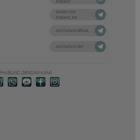
thailand
Asisten slot
thailand_bot
slot thailand OfficiaL
slot thailand Bot
RHUBUNG DENGAN KAMI