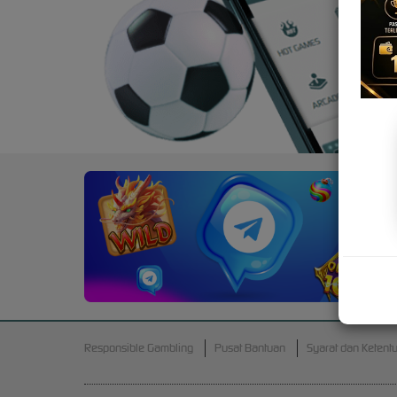
be****7
IDR
6,592,400.00
vs20fruitswx
sco****9
IDR
5,941,200.00
vs20fruitswx
miste****0
IDR
4,520,000.00
vs20olympx
Responsible Gambling
Pusat Bantuan
Syarat dan Ketent