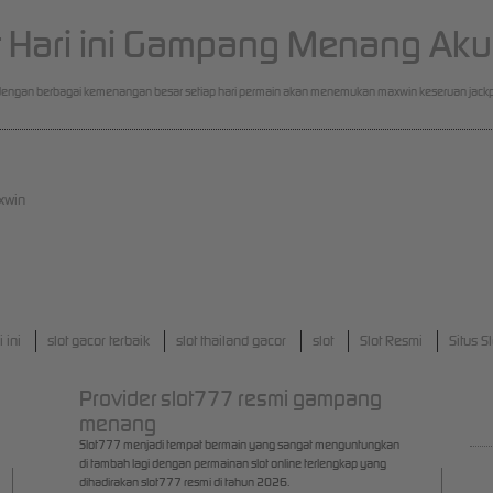
cor Hari ini Gampang Menang A
i dengan berbagai kemenangan besar setiap hari permain akan menemukan maxwin keseruan jackp
xwin
 ini
slot gacor terbaik
slot thailand gacor
slot
Slot Resmi
Situs Sl
Provider slot777 resmi gampang
menang
Slot777 menjadi tempat bermain yang sangat menguntungkan
di tambah lagi dengan permainan slot online terlengkap yang
dihadirakan slot777 resmi di tahun 2026.