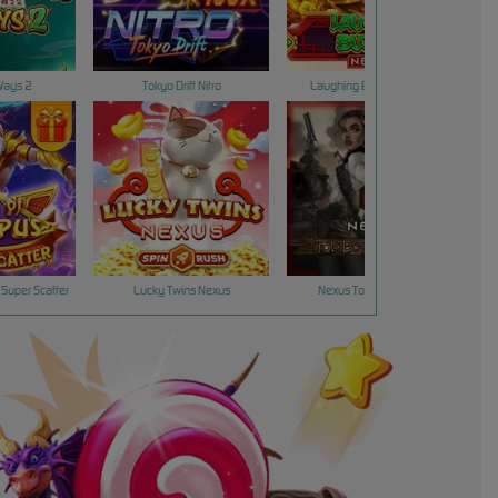
Ways 2
Tokyo Drift Nitro
Laughing Buddha Nexus
Super Scatter
Lucky Twins Nexus
Nexus Tombstone RIP