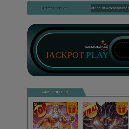
Pemberitahuan
g keuntungan besar yang selalu di hadirkan provider slot777 untuk mendapatkan pluang jackpt b
JACKPOT
PLAY
GAME POPULER