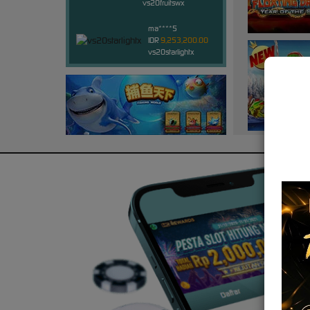
vs20fruitswx
ma****5
IDR
9,253,200.00
vs20starlightx
vsteadf****1
IDR
8,998,000.00
vswaysbandit
ans****a
IDR
6,998,600.00
vs20olympgate
rydhos****e
IDR
6,989,400.00
vswaysmahwblck
miste****0
IDR
6,784,500.00
vs20gatotx
be****7
IDR
6,724,500.00
vs20stararx