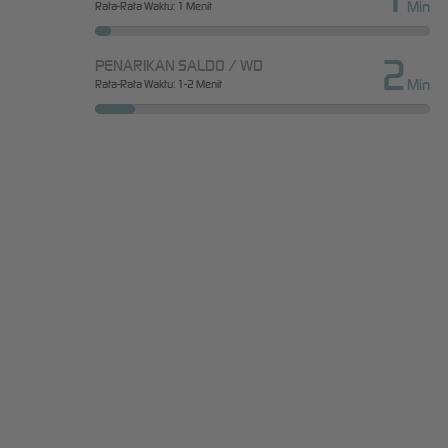
Min
Rata-Rata Waktu: 1 Menit
2
PENARIKAN SALDO / WD
Min
Rata-Rata Waktu: 1-2 Menit