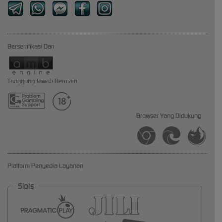
Bersertifikasi Dari
Tanggung Jawab Bermain
Browser Yang Didukung
Platform Penyedia Layanan
Slots