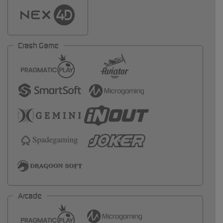
Crash Game
Arcade