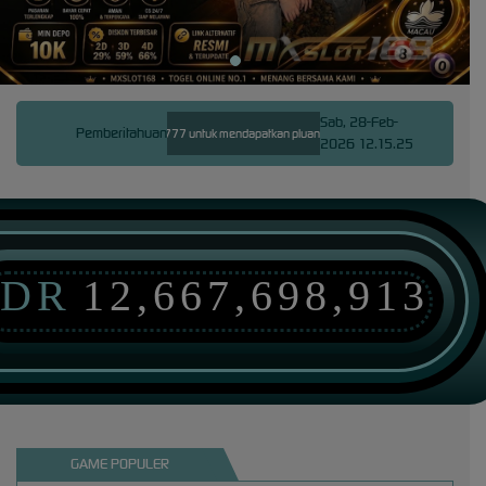
Sab, 28-Feb-
Pemberitahuan
di hadirkan provider slot777 untuk mendapatkan pluang jackpt besar setiap hari.
Slot777 m
2026 12.15.25
IDR
12,667,698,913
GAME POPULER