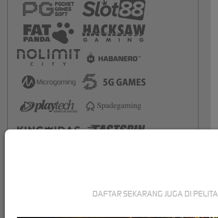
DAFTAR SEKARANG JUGA DI PELIT