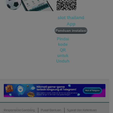
vs20fruitswx
miste****0
IDR
4,520,000.00
slot thailand
vs20olympx
App
Panduan instalasi
Pindai
kode
QR
untuk
Unduh
Android
APK
Responsible Gambling
Pusat Bantuan
Syarat dan Ketentuan