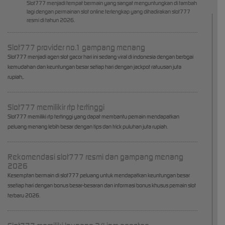
Slot777 menjadi tempat bermain yang sangat menguntungkan di tambah
lagi dengan permainan slot online terlengkap yang dihadirakan slot777
resmi di tahun 2026.
Slot777 provider no.1 gampang menang
Slot777 menjadi agen slot gacor hari ini sedang viral di indonesia dengan berbgai
kemudahan dan keuntungan besar setiap hari dengan jackpot ratuusan juta
rupiah,.
Slot777 memilikir rtp tertinggi
Slot777 memiliki rtp tertinggi yang dapat membantu pemain mendapatkan
peluang menang lebih besar dengan tips dan trick puluhan juta rupiah.
Rekomendasi slot777 resmi dan gampang menang
2026
Kesemptan bermain di slot777 peluang untuk mendapatkan keuntungan besar
ssetiap hari dengan bonus besar-besaran dan informasi bonus khusus pemain slot
terbaru 2026.