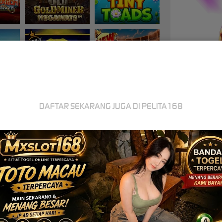
DAFTAR SEKARANG JUGA DI PELITA168