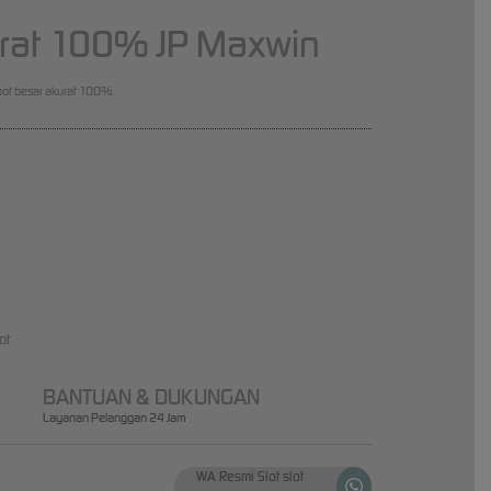
kurat 100% JP Maxwin
ot besar akurat 100%.
ot
BANTUAN & DUKUNGAN
Layanan Pelanggan 24 Jam
WA Resmi Slot slot