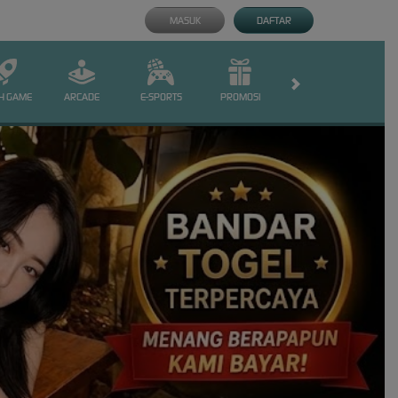
MASUK
DAFTAR
H GAME
ARCADE
E-SPORTS
PROMOSI