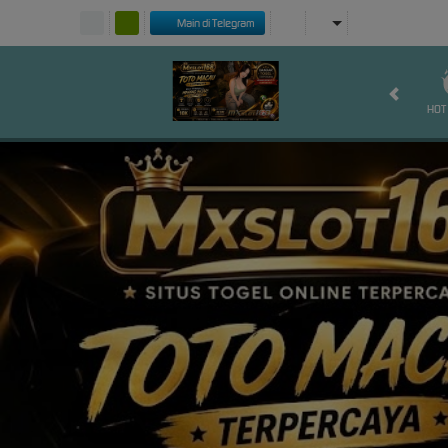
Main di Telegram
HOT