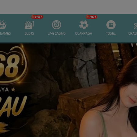
 GAMES
SLOTS
LIVE CASINO
OLAHRAGA
TOGEL
CRAS