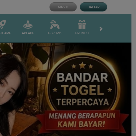
MASUK
DAFTAR
H GAME
ARCADE
E-SPORTS
PROMOSI