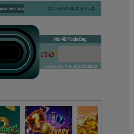
Sab, 28-Feb-2026 12.15.25
ni dengan berbagai kemenangan besar setiap hari permain akan menemukan maxwin keseruan jac
Nex4D Pools Day
Live Draw Min, 11-Jan-2026 00.00.00