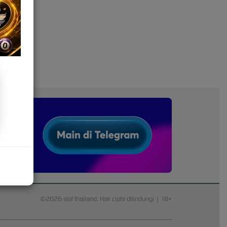
stalasi
©2026 slot thailand. Hak cipta dilindungi | 18+