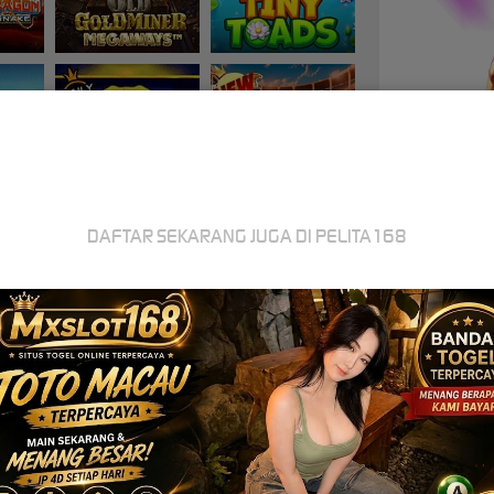
DAFTAR SEKARANG JUGA DI PELITA168
UNDUH APLIK
SLOT THAIL
Nikmati berbagai pe
slot tha
App