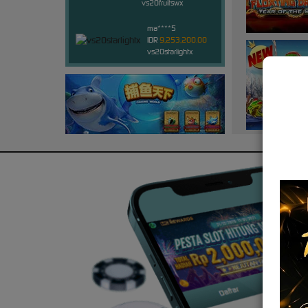
vs20fruitswx
ma****5
IDR
9,253,200.00
vs20starlightx
vsteadf****1
IDR
8,998,000.00
vswaysbandit
ans****a
IDR
6,998,600.00
vs20olympgate
rydhos****e
IDR
6,989,400.00
vswaysmahwblck
miste****0
IDR
6,784,500.00
vs20gatotx
be****7
IDR
6,724,500.00
vs20stararx