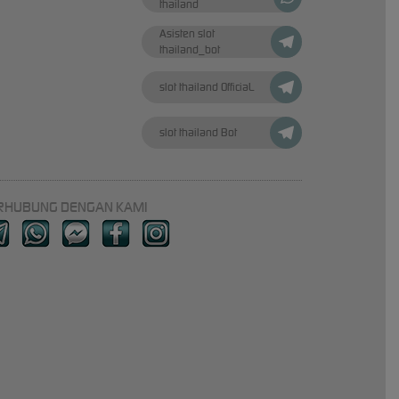
thailand
Asisten slot
thailand_bot
slot thailand OfficiaL
slot thailand Bot
RHUBUNG DENGAN KAMI