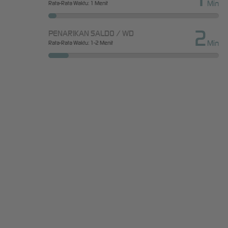
Min
Rata-Rata Waktu: 1 Menit
2
PENARIKAN SALDO / WD
Min
Rata-Rata Waktu: 1-2 Menit