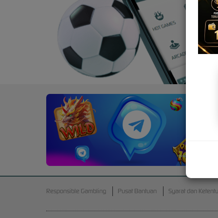
be****7
IDR
6,592,400.00
vs20fruitswx
sco****9
IDR
5,941,200.00
vs20fruitswx
miste****0
IDR
4,520,000.00
vs20olympx
Responsible Gambling
Pusat Bantuan
Syarat dan Ketent