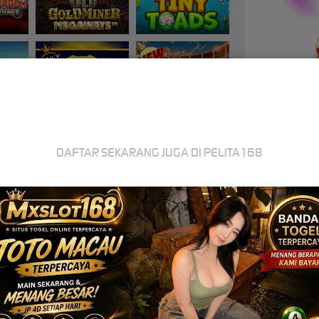
DAFTAR SEKARANG JUGA DI PELITA168
UNDUH APLIK
SLOT THAIL
Nikmati berbagai pe
slot tha
App