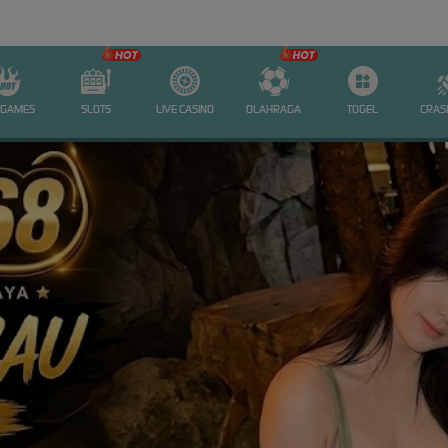
 GAMES
SLOTS
LIVE CASINO
OLAHRAGA
TOGEL
CRAS