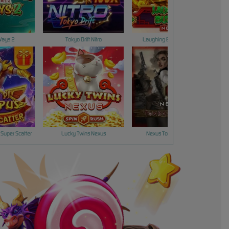
Ways 2
Tokyo Drift Nitro
Laughing Buddha Nexus
Super Scatter
Lucky Twins Nexus
Nexus Tombstone RIP