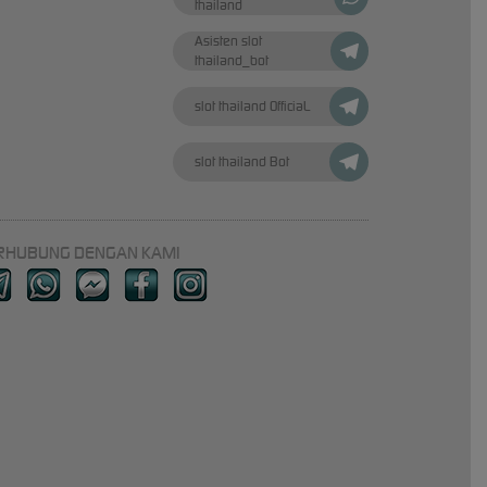
thailand
Asisten slot
thailand_bot
slot thailand OfficiaL
slot thailand Bot
RHUBUNG DENGAN KAMI