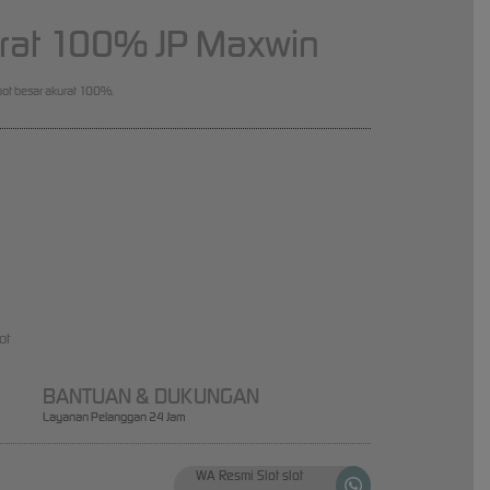
kurat 100% JP Maxwin
ot besar akurat 100%.
ot
BANTUAN & DUKUNGAN
Layanan Pelanggan 24 Jam
WA Resmi Slot slot