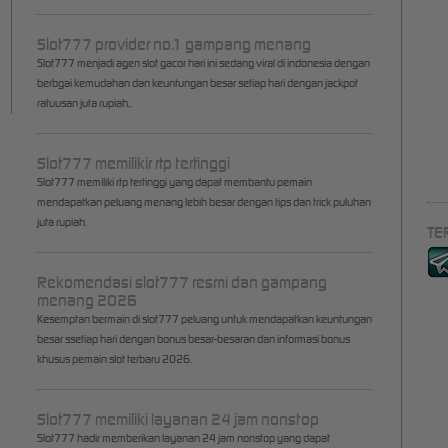
Slot777 provider no.1 gampang menang
Slot777 menjadi agen slot gacor hari ini sedang viral di indonesia dengan
berbgai kemudahan dan keuntungan besar setiap hari dengan jackpot
ratuusan juta rupiah,.
Slot777 memilikir rtp tertinggi
Slot777 memiliki rtp tertinggi yang dapat membantu pemain
mendapatkan peluang menang lebih besar dengan tips dan trick puluhan
juta rupiah.
TE
Rekomendasi slot777 resmi dan gampang
menang 2026
Kesemptan bermain di slot777 peluang untuk mendapatkan keuntungan
besar ssetiap hari dengan bonus besar-besaran dan informasi bonus
khusus pemain slot terbaru 2026.
Slot777 memiliki layanan 24 jam nonstop
Slot777 hadir memberikan layanan 24 jam nonstop yang dapat