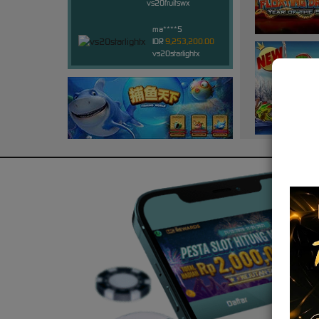
vs20fruitswx
ma****5
IDR
9,253,200.00
vs20starlightx
vsteadf****1
IDR
8,998,000.00
vswaysbandit
ans****a
IDR
6,998,600.00
vs20olympgate
rydhos****e
IDR
6,989,400.00
vswaysmahwblck
miste****0
IDR
6,784,500.00
vs20gatotx
be****7
IDR
6,724,500.00
vs20stararx