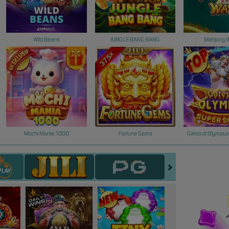
Wild Beans
JUNGLE BANG BANG
Mahjong 
Mochi Mania 1000
Fortune Gems
Gates of Olympus 