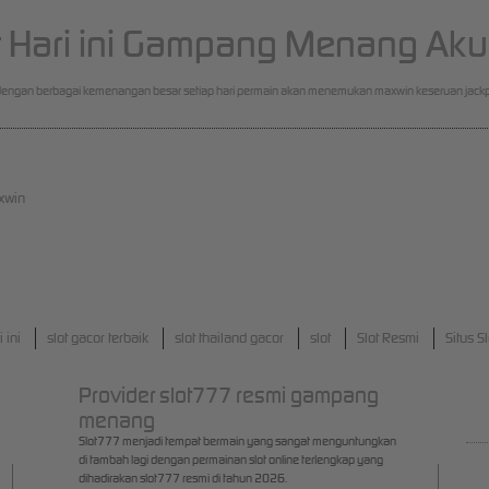
cor Hari ini Gampang Menang A
i dengan berbagai kemenangan besar setiap hari permain akan menemukan maxwin keseruan jackp
xwin
 ini
slot gacor terbaik
slot thailand gacor
slot
Slot Resmi
Situs Sl
Provider slot777 resmi gampang
menang
Slot777 menjadi tempat bermain yang sangat menguntungkan
di tambah lagi dengan permainan slot online terlengkap yang
dihadirakan slot777 resmi di tahun 2026.