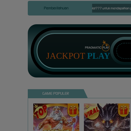
Pemberitahuan
g keuntungan besar yang selalu di hadirkan provider slot777 untuk mendapatkan pluang jackpt b
JACKPOT
PLAY
GAME POPULER