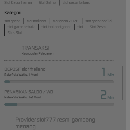
Slot Gacor hari ini
Slot Online
slot gacor terbaru
Kategori
slot gacor
slot thailand
slot gacor 2026
slot gacor hari ini
slot gacor terbaik
slot thailand gacor
slot
Slot Resmi
Situs Slot
TRANSAKSI
Keunggulan Pelayanan
1
DEPOSIT slot thailand
Min
Rata-Rata Waktu: 1 Menit
2
PENARIKAN SALDO / WD
Min
Rata-Rata Waktu: 1-2 Menit
Provider slot777 resmi gampang
menang