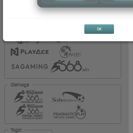
OK
Olahraga
Togel