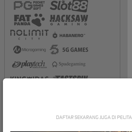
DAFTAR SEKARANG JUGA DI PELIT