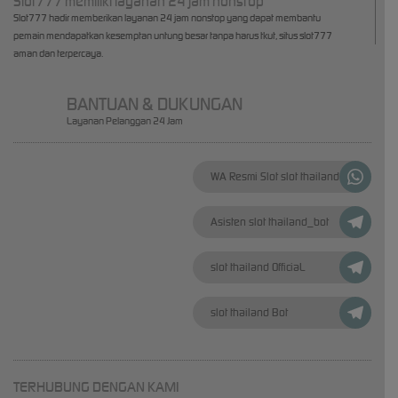
Slot777 memiliki layanan 24 jam nonstop
Slot777 hadir memberikan layanan 24 jam nonstop yang dapat membantu
pemain mendapatkan kesemptan untung besar tanpa harus tkut, situs slot777
aman dan terpercaya.
BANTUAN & DUKUNGAN
Layanan Pelanggan 24 Jam
WA Resmi Slot slot thailand
Asisten slot thailand_bot
slot thailand OfficiaL
slot thailand Bot
TERHUBUNG DENGAN KAMI