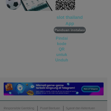
vs20fruitswx
miste****0
IDR
4,520,000.00
slot thailand
vs20olympx
App
Panduan instalasi
Pindai
kode
QR
untuk
Unduh
Android
APK
Responsible Gambling
Pusat Bantuan
Syarat dan Ketentuan