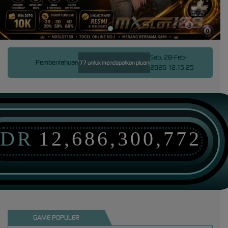
Sab, 28-Feb-
Pemberitahuan
di hadirkan provider slot777 untuk mendapatkan pluang jackpt besar setiap hari.
Slot777 m
2026 12.15.25
IDR
12,686,300,772
GAME POPULER