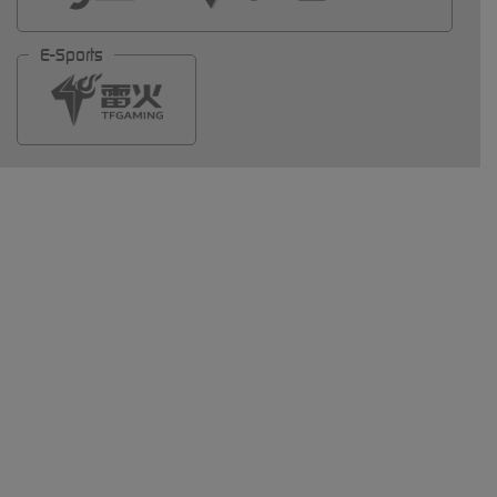
E-Sports