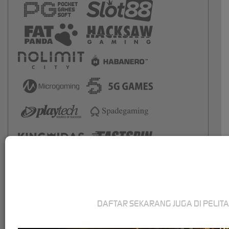
DAFTAR SEKARANG JUGA DI PELIT