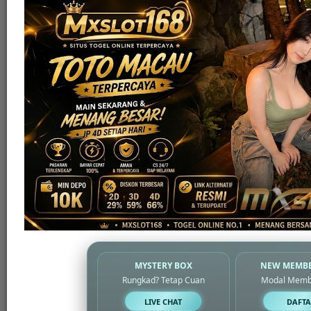
MYSTERY BOX
NEW MEMBE
Rungkad? Tetap Cuan
Modal Memb
Live Casino
LIVE CHAT
DAFTA