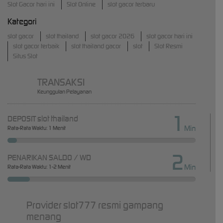
Slot Gacor hari ini
Slot Online
slot gacor terbaru
Kategori
slot gacor
slot thailand
slot gacor 2026
slot gacor hari ini
slot gacor terbaik
slot thailand gacor
slot
Slot Resmi
Situs Slot
TRANSAKSI
Keunggulan Pelayanan
1
DEPOSIT slot thailand
Min
Rata-Rata Waktu: 1 Menit
2
PENARIKAN SALDO / WD
Min
Rata-Rata Waktu: 1-2 Menit
Provider slot777 resmi gampang
menang