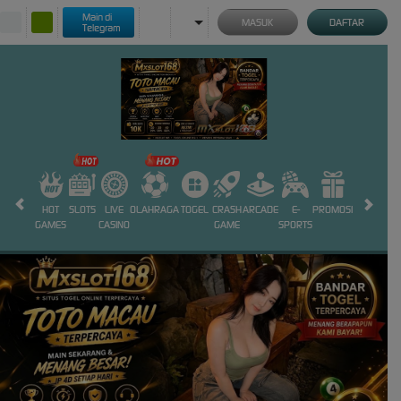
Main di
MASUK
DAFTAR
Telegram
HOT
SLOTS
LIVE
OLAHRAGA
TOGEL
CRASH
ARCADE
E-
PROMOSI
GAMES
CASINO
GAME
SPORTS