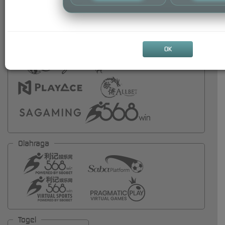
OK
Olahraga
Togel