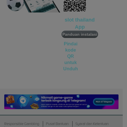
vs20fruitswx
miste****0
IDR
4,520,000.00
slot thailand
vs20olympx
App
Panduan instalasi
Pindai
kode
QR
untuk
Unduh
Android
APK
Responsible Gambling
Pusat Bantuan
Syarat dan Ketentuan