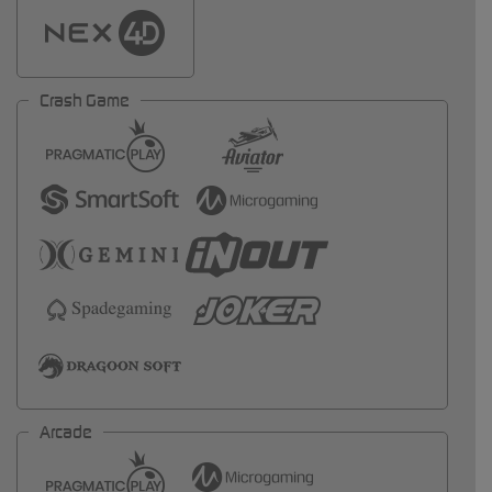
Crash Game
Arcade