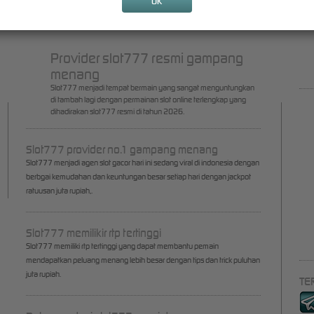
OK
 ini
slot gacor terbaik
slot thailand gacor
slot
Slot Resmi
Situs Sl
Provider slot777 resmi gampang
menang
Slot777 menjadi tempat bermain yang sangat menguntungkan
di tambah lagi dengan permainan slot online terlengkap yang
dihadirakan slot777 resmi di tahun 2026.
Slot777 provider no.1 gampang menang
Slot777 menjadi agen slot gacor hari ini sedang viral di indonesia dengan
berbgai kemudahan dan keuntungan besar setiap hari dengan jackpot
ratuusan juta rupiah,.
Slot777 memilikir rtp tertinggi
Slot777 memiliki rtp tertinggi yang dapat membantu pemain
mendapatkan peluang menang lebih besar dengan tips dan trick puluhan
juta rupiah.
TE