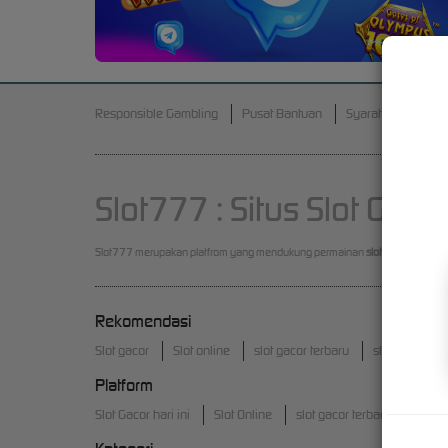
Responsible Gambling
Pusat Bantuan
Syarat dan Ketent
Slot777 : Situs Slot Ga
Slot777 merupakan platfrom yang mendukung permainan
slot gacor
hari in
Rekomendasi
Slot gacor
Slot online
slot gacor terbaru
slot gacor ma
Platform
Slot Gacor hari ini
Slot Online
slot gacor terbaru