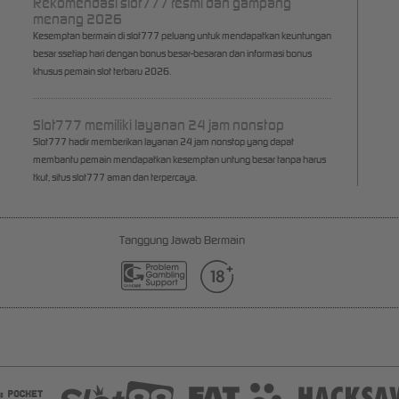
Rekomendasi slot777 resmi dan gampang
menang 2026
Kesemptan bermain di slot777 peluang untuk mendapatkan keuntungan
besar ssetiap hari dengan bonus besar-besaran dan informasi bonus
khusus pemain slot terbaru 2026.
Slot777 memiliki layanan 24 jam nonstop
Slot777 hadir memberikan layanan 24 jam nonstop yang dapat
membantu pemain mendapatkan kesemptan untung besar tanpa harus
tkut, situs slot777 aman dan terpercaya.
Tanggung Jawab Bermain