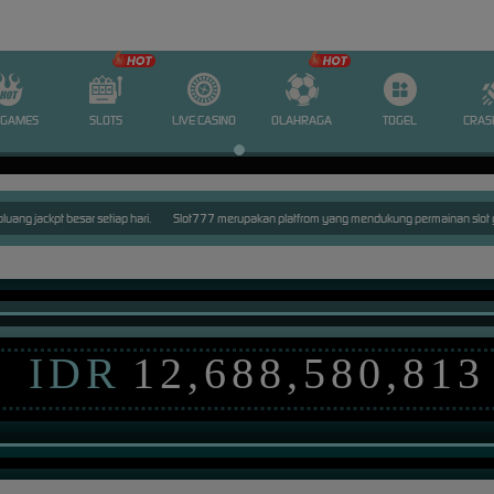
 GAMES
SLOTS
LIVE CASINO
OLAHRAGA
TOGEL
CRAS
pt besar setiap hari.
Slot777 merupakan platfrom yang mendukung permainan slot gacor ha
IDR
12,688,580,813