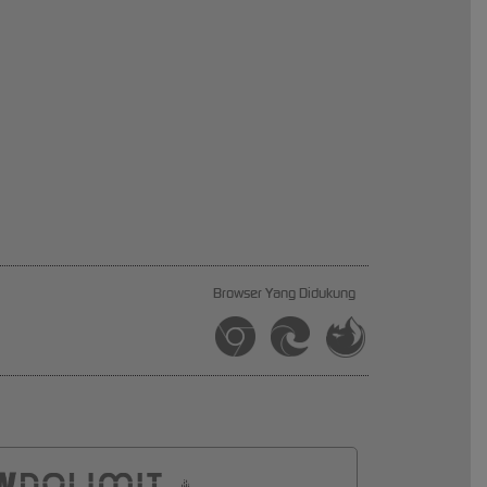
Browser Yang Didukung