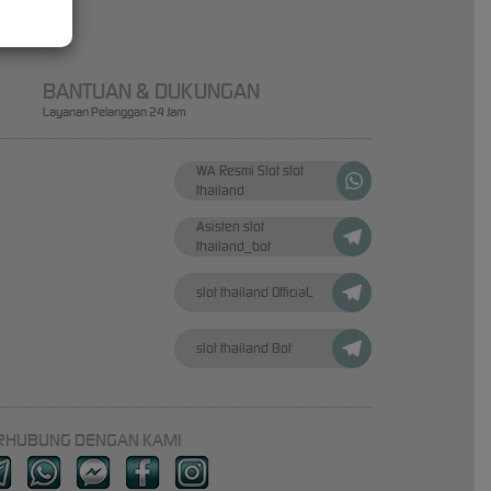
ot
BANTUAN & DUKUNGAN
Layanan Pelanggan 24 Jam
WA Resmi Slot slot
thailand
Asisten slot
thailand_bot
slot thailand OfficiaL
slot thailand Bot
RHUBUNG DENGAN KAMI