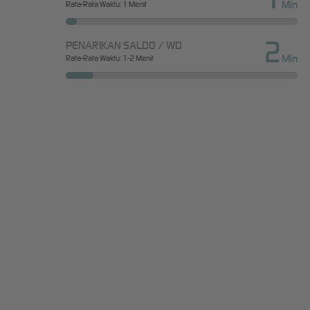
Min
Rata-Rata Waktu: 1 Menit
2
PENARIKAN SALDO / WD
Min
Rata-Rata Waktu: 1-2 Menit