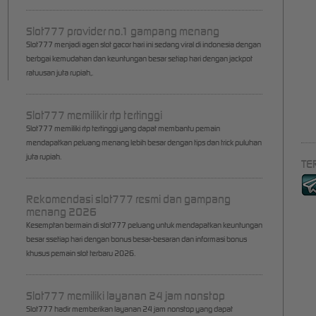
Slot777 provider no.1 gampang menang
Slot777 menjadi agen slot gacor hari ini sedang viral di indonesia dengan
berbgai kemudahan dan keuntungan besar setiap hari dengan jackpot
ratuusan juta rupiah,.
Slot777 memilikir rtp tertinggi
Slot777 memiliki rtp tertinggi yang dapat membantu pemain
mendapatkan peluang menang lebih besar dengan tips dan trick puluhan
juta rupiah.
TE
Rekomendasi slot777 resmi dan gampang
menang 2026
Kesemptan bermain di slot777 peluang untuk mendapatkan keuntungan
besar ssetiap hari dengan bonus besar-besaran dan informasi bonus
khusus pemain slot terbaru 2026.
Slot777 memiliki layanan 24 jam nonstop
Slot777 hadir memberikan layanan 24 jam nonstop yang dapat