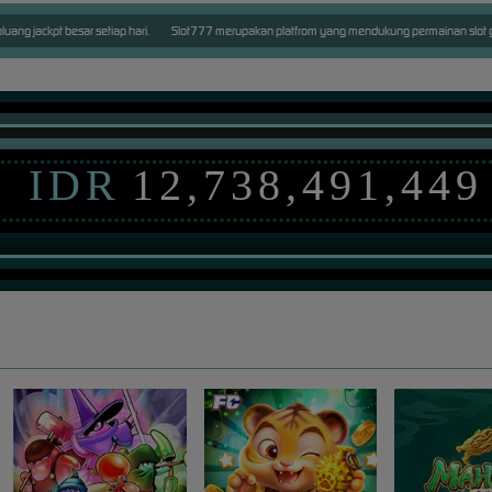
esar setiap hari.
Slot777 merupakan platfrom yang mendukung permainan slot gacor hari i
IDR
12,738,491,449