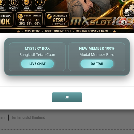
Panduan in
Pindai kode QR
untuk Unduh
Android APK
MYSTERY BOX
NEW MEMBER 100%
Rungkad? Tetap Cuan
Modal Member Baru
LIVE CHAT
DAFTAR
OK
uan
Tentang slot thailand