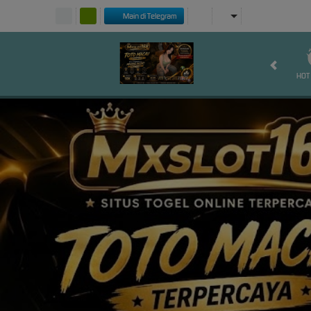
Main di Telegram
HOT