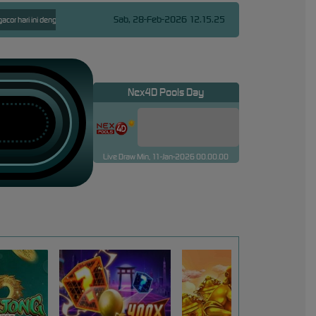
Sab, 28-Feb-2026 12.15.25
ni dengan berbagai kemenangan besar setiap hari permain akan menemukan maxwin keseruan jac
Nex4D Pools Day
Live Draw Min, 11-Jan-2026 00.00.00