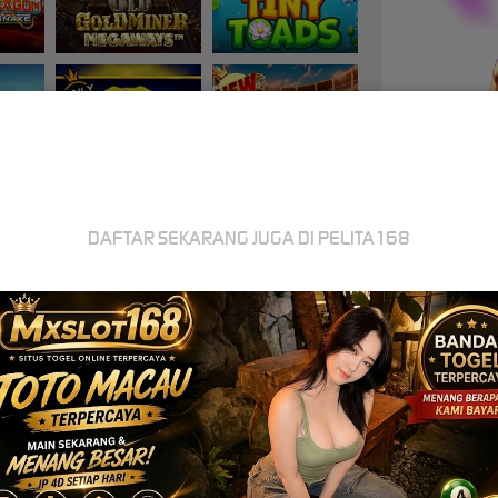
DAFTAR SEKARANG JUGA DI PELITA168
UNDUH APLIK
SLOT THAIL
Nikmati berbagai pe
slot tha
App