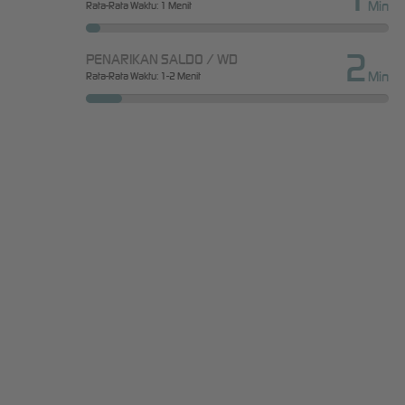
Min
Rata-Rata Waktu: 1 Menit
2
PENARIKAN SALDO / WD
Min
Rata-Rata Waktu: 1-2 Menit