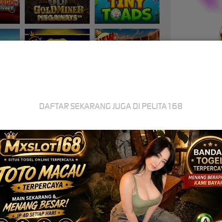
DAFTAR SEKARANG JUGA DI PELITA168