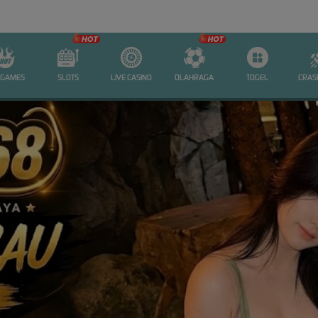
 GAMES
SLOTS
LIVE CASINO
OLAHRAGA
TOGEL
CRAS