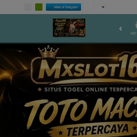
Main di Telegram
HOT