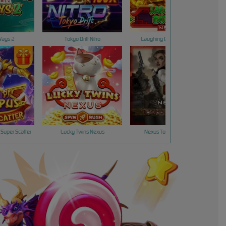
Ways 2
Tokyo Drift Nitro
Laughing Buddha Nexus
Super Scatter
Lucky Twins Nexus
Nexus Tombstone RIP