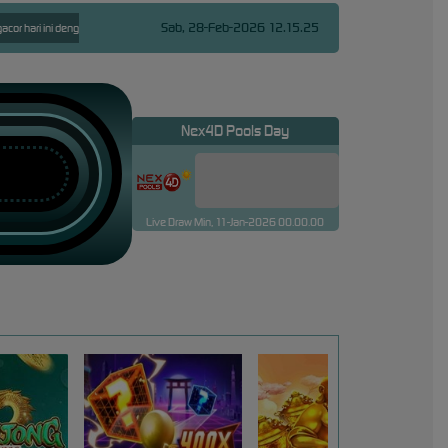
Sab, 28-Feb-2026 12.15.25
ni dengan berbagai kemenangan besar setiap hari permain akan menemukan maxwin keseruan jac
Nex4D Pools Day
Live Draw Min, 11-Jan-2026 00.00.00