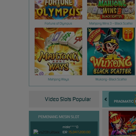
Fortune of Olympus
Mahjong Wins 3 – Black Scatter
Mahjong Ways
Wukong - Black Scatter
Video Slots Popular
PEMENANG MESIN SLOT
miste****0
IDR
15,047,200.00