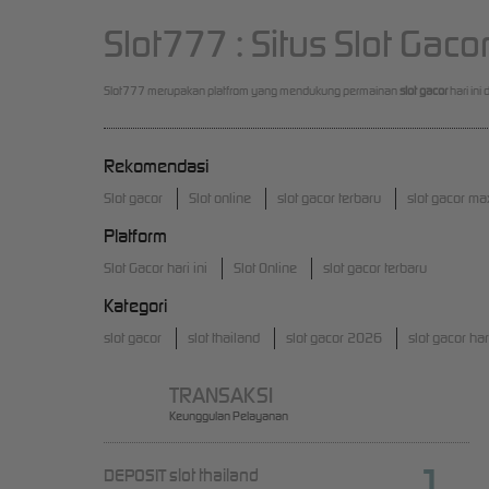
Slot777 : Situs Slot Ga
Slot777 merupakan platfrom yang mendukung permainan
slot gacor
hari in
Rekomendasi
Slot gacor
Slot online
slot gacor terbaru
slot gacor ma
Platform
Slot Gacor hari ini
Slot Online
slot gacor terbaru
Kategori
slot gacor
slot thailand
slot gacor 2026
slot gacor hari
TRANSAKSI
Keunggulan Pelayanan
1
DEPOSIT slot thailand